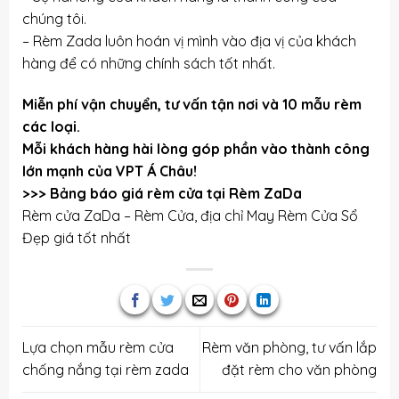
chúng tôi.
– Rèm Zada luôn hoán vị mình vào địa vị của khách
hàng để có những chính sách tốt nhất.
Miễn phí vận chuyển, tư vấn tận nơi và 10 mẫu rèm
các loại.
Mỗi khách hàng hài lòng góp phần vào thành công
lớn mạnh của VPT Á Châu!
>>>
Bảng báo giá rèm cửa tại Rèm ZaDa
Rèm cửa ZaDa – Rèm Cửa, địa chỉ
May Rèm Cửa Sổ
Đẹp
giá tốt nhất
Lựa chọn mẫu rèm cửa
Rèm văn phòng, tư vấn lắp
chống nắng tại rèm zada
đặt rèm cho văn phòng