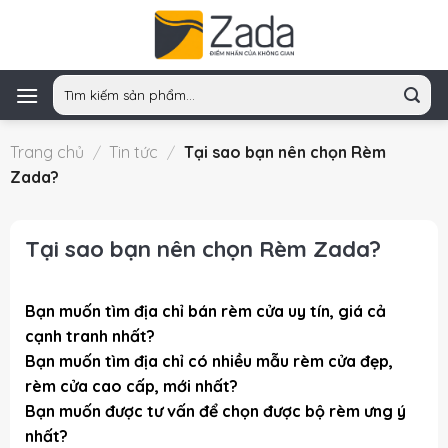
Skip
to
content
Tìm
kiếm:
Trang chủ
/
Tin tức
/
Tại sao bạn nên chọn Rèm
Zada?
Tại sao bạn nên chọn Rèm Zada?
Bạn muốn tìm địa chỉ bán
rèm cửa
uy tín, giá cả
cạnh tranh nhất?
Bạn muốn tìm địa chỉ có nhiều mẫu
rèm cửa đẹp
,
rèm cửa cao cấp, mới nhất?
Bạn muốn được tư vấn để chọn được bộ rèm ưng ý
nhất?