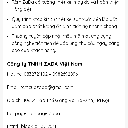
Rèm ZaDa có xưởng thiết kế, may đo và hoàn thiện
riêng biệt.
Quy trình khép kín từ thiết kế, sản xuất đến lắp đặt,
đảm bảo chất lượng ổn định, tiến độ nhanh chóng.
Thường xuyên cập nhật mẫu mã mới, ứng dụng
công nghệ tiên tiến để đáp ứng nhu cầu ngày càng
cao của khách hàng.
Công ty TNHH ZADA Việt Nam
Hotline:
0832721102
– 0982692896
Email: remcuazada@gmail.com
Địa chỉ: 106D4 Tập Thể Giảng Võ, Ba Đình, Hà Nội
Fanpage: Fanpage Zada
[html_block id=”37175″]