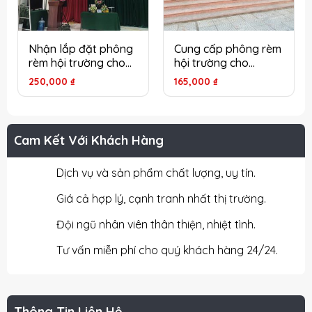
Nhận lắp đặt phông
Cung cấp phông rèm
rèm hội trường cho
hội trường cho
văn phòng hội nghị
trường mầm non tại
250,000
₫
165,000
₫
tại Hà Nội
Hà Nội
Cam Kết Với Khách Hàng
Dịch vụ và sản phẩm chất lượng, uy tín.
Giá cả hợp lý, cạnh tranh nhất thị trường.
Đội ngũ nhân viên thân thiện, nhiệt tình.
Tư vấn miễn phí cho quý khách hàng 24/24.
Thông Tin Liên Hệ