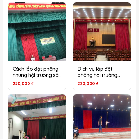
160,000 ₫.
Cách lắp đặt phông
Dịch vụ lắp đặt
nhung hội trường sân
phông hội trường
khấu an toàn hiệu
cho phòng họp cơ
250,000
₫
220,000
₫
quả tại Hà Nội
quan tại Hà Nội