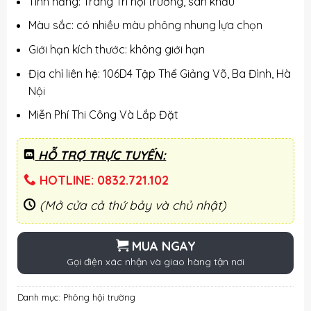
Tính năng: Trang Trí hội trường, sân khấu
Màu sắc: có nhiều màu phông nhung lựa chọn
Giới hạn kích thước: không giới hạn
Địa chỉ liên hệ: 106D4 Tập Thể Giảng Võ, Ba Đình, Hà
Nội
Miễn Phí Thi Công Và Lắp Đặt
HỖ TRỢ TRỰC TUYẾN:
HOTLINE: 0832.721.102
(Mở cửa cả thứ bảy và chủ nhật)
MUA NGAY
Gọi điện xác nhận và giao hàng tận nơi
Danh mục:
Phông hội trường