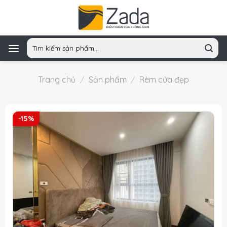
Skip
to
content
Tìm
kiếm:
Trang chủ
/
Sản phẩm
/
Rèm cửa đẹp
-15%