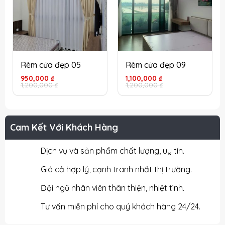
Rèm cửa đẹp 05
Rèm cửa đẹp 09
Giá
Giá
Giá
Giá
950,000
₫
1,100,000
₫
gốc
hiện
gốc
hiện
1,200,000
₫
1,200,000
₫
là:
tại
là:
tại
1,200,000 ₫.
là:
1,200,000 ₫.
là:
950,000 ₫.
1,100,000 ₫.
Cam Kết Với Khách Hàng
Dịch vụ và sản phẩm chất lượng, uy tín.
Giá cả hợp lý, cạnh tranh nhất thị trường.
Đội ngũ nhân viên thân thiện, nhiệt tình.
Tư vấn miễn phí cho quý khách hàng 24/24.