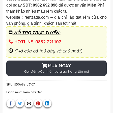
gọi ngay
SĐT:
0982 692 896
để được tư vấn
Miễn Phí
tham khảo nhiều mẫu rèm khác tại
website : remzada.com – địa chỉ lắp đặt rèm cửa cho
văn phòng, gia đình, khách sạn tốt nhất
HỖ TRỢ TRỰC TUYẾN:
HOTLINE: 0832.721.102
(Mở cửa cả thứ bảy và chủ nhật)
MUA NGAY
Gọi điện xác nhận và giao hàng tận nơi
SKU:
55069efa3107
Danh mục:
Rèm cửa đẹp