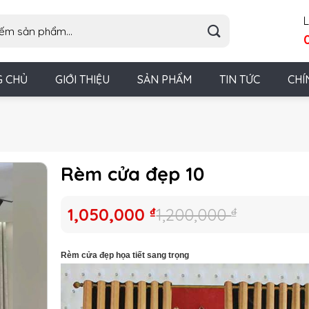
L
G CHỦ
GIỚI THIỆU
SẢN PHẨM
TIN TỨC
CHÍ
Rèm cửa đẹp 10
Giá
Giá
1,050,000
₫
1,200,000
₫
gốc
hiện
là:
tại
Rèm cửa đẹp
họa tiết sang trọng
1,200,000 ₫.
là:
1,050,000 ₫.