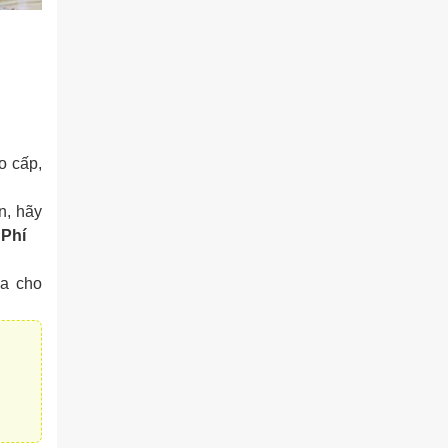
o cấp,
n, hãy
 Phí
ửa cho