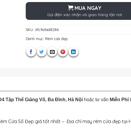
MUA NGAY
Gọi điện xác nhận và giao hàng tận nơi
SKU:
6fc9a1ad8286
Danh mục:
Rèm cửa đẹp
4 Tập Thể Giảng Võ, Ba Đình, Hà Nội
hoặc tư vấn
Miễn Phí
t
Rèm Cửa Sổ Đẹp giá tốt nhất
Địa chỉ may rèm cửa đẹp tại 
–