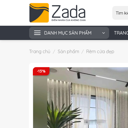
Skip
Tìm
to
kiếm:
content
DANH MỤC SẢN PHẨM
TRAN
Trang chủ
/
Sản phẩm
/
Rèm cửa đẹp
-13%