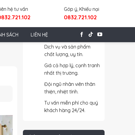
iên hệ tư vấn
Góp ý, Khiếu nại
0832.721.102
0832.721.102
Cam Kết Với Khách Hàng
NH SÁCH
LIÊN HỆ
Dịch vụ và sản phẩm
chất lượng, uy tín.
Giá cả hợp lý, cạnh tranh
nhất thị trường.
Đội ngũ nhân viên thân
thiện, nhiệt tình.
Tư vấn miễn phí cho quý
khách hàng 24/24.