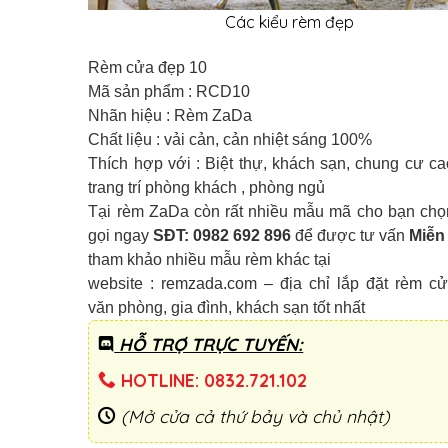
Các kiểu rèm đẹp
Rèm cửa đẹp 10
Mã sản phẩm : RCD10
Nhãn hiệu : Rèm ZaDa
Chất liệu : vải cản, cản nhiệt sáng 100%
Thích hợp với : Biệt thự, khách sạn, chung cư ca
trang trí phòng khách , phòng ngủ
Tại rèm ZaDa còn rất nhiều mẫu mã cho bạn chọ
gọi ngay
SĐT:
0982 692 896
để được tư vấn
Miễn
tham khảo nhiều mẫu rèm khác tại
website : remzada.com – địa chỉ lắp đặt rèm c
văn phòng, gia đình, khách sạn tốt nhất
HỖ TRỢ TRỰC TUYẾN:
HOTLINE: 0832.721.102
(Mở cửa cả thứ bảy và chủ nhật)