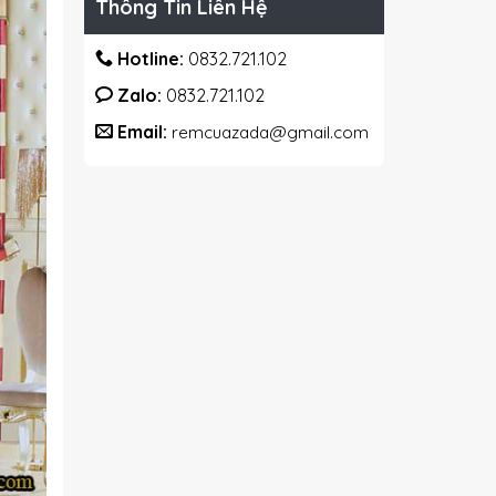
Thông Tin Liên Hệ
Hotline:
0832.721.102
Zalo:
0832.721.102
Email:
remcuazada@gmail.com