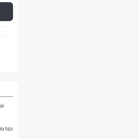
ại
Hà Nội