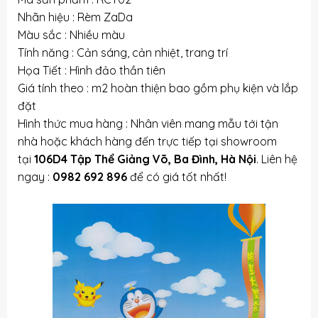
Nhãn hiệu : Rèm ZaDa
Màu sắc : Nhiều màu
Tính năng : Cản sáng, cản nhiệt, trang trí
Họa Tiết : Hình đảo thần tiên
Giá tính theo : m2 hoàn thiện bao gồm phụ kiện và lắp
đặt
Hình thức mua hàng : Nhân viên mang mẫu tới tận
nhà hoặc khách hàng đến trực tiếp tại showroom
tại
106D4 Tập Thể Giảng Võ, Ba Đình, Hà Nội
. Liên hệ
ngay :
0982 692 896
để có giá tốt nhất!