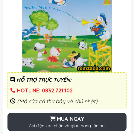
HỖ TRỢ TRỰC TUYẾN:
HOTLINE: 0832.721.102
(Mở cửa cả thứ bảy và chủ nhật)
MUA NGAY
Gọi điện xác nhận và giao hàng tận nơi