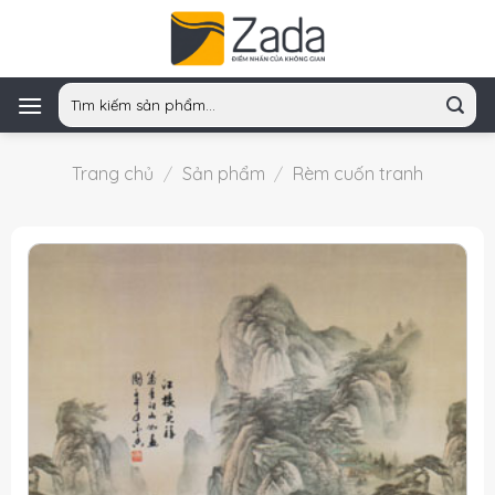
Skip
to
content
Tìm
kiếm:
Trang chủ
/
Sản phẩm
/
Rèm cuốn tranh