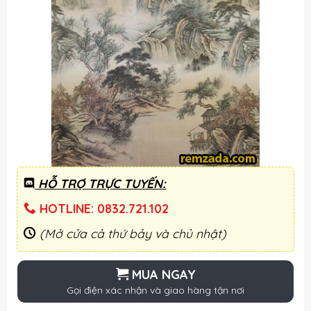
HỖ TRỢ TRỰC TUYẾN:
HOTLINE: 0832.721.102
(Mở cửa cả thứ bảy và chủ nhật)
MUA NGAY
Gọi điện xác nhận và giao hàng tận nơi