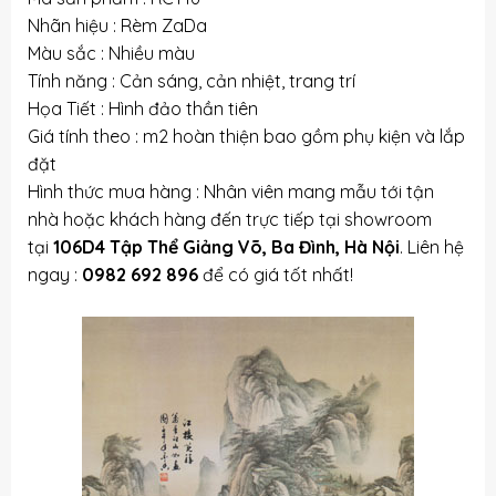
Nhãn hiệu : Rèm ZaDa
Màu sắc : Nhiều màu
Tính năng : Cản sáng, cản nhiệt, trang trí
Họa Tiết : Hình đảo thần tiên
Giá tính theo : m2 hoàn thiện bao gồm phụ kiện và lắp
đặt
Hình thức mua hàng : Nhân viên mang mẫu tới tận
nhà hoặc khách hàng đến trực tiếp tại showroom
tại
106D4 Tập Thể Giảng Võ, Ba Đình, Hà Nội
. Liên hệ
ngay :
0982 692 896
để có giá tốt nhất!