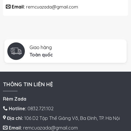
Email:
remcuazada@gmail.com
Giao hàng
Toàn quốc
THÔNG TIN LIÊN HỆ
Rèm Zada
Hotline:
0832.721.102
Địa chỉ:
106 D2 Tập Thể Giảng Võ, Ba Đình, TP. Hà Nội
Email:
remcuazada@gmail.com