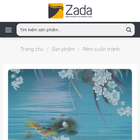
Skip
to
content
Tìm
kiếm:
Trang chủ
/
Sản phẩm
/
Rèm cuốn tranh