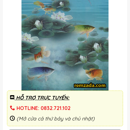
HỖ TRỢ TRỰC TUYẾN:
HOTLINE: 0832.721.102
(Mở cửa cả thứ bảy và chủ nhật)