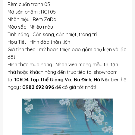
Rèm cuốn tranh 05
Mã sản phẩm : RCT05
Nhãn hiệu : Rèm ZaDa
Màu sắc : Nhiều màu
Tính năng : Cản sáng, cản nhiệt, trang trí
Họa Tiết : Hình đảo thần tiên
Giá tính theo : m2 hoàn thiện bao gồm phụ kiện và lắp
đặt
Hình thức mua hàng : Nhân viên mang mẫu tới tận
nhà hoặc khách hàng đến trực tiếp tại showroom
tại
106D4 Tập Thể Giảng Võ, Ba Đình, Hà Nội
. Liên hệ
ngay :
0982 692 896
để có giá tốt nhất!