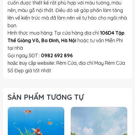
cuốn được thiết kế rất phù hợp với màu tường, màu
nền, màu gỗ nội thất. Điều đó sẽ góp phần làm tăng
lên vể kiến trúc mà đã làm nên vẻ tự hào cho ngôi nhà
bạn.
Hình thức mua hàng: Tại cửa hàng địa chỉ
106D4 Tập
Thể Giảng Võ, Ba Đình, Hà Nội
hoặc tư vấn Miễn Phí
tại nhà
Gọi ngay SĐT :
0982 692 896
Rèm Cửa, địa chỉ May Rèm Cửa
hoặc truy cập website:
Sổ Đẹp giá tốt nhất
SẢN PHẨM TƯƠNG TỰ