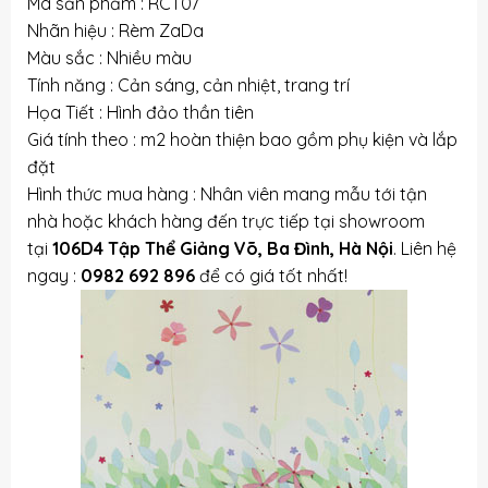
Mã sản phẩm : RCT07
Nhãn hiệu : Rèm ZaDa
Màu sắc : Nhiều màu
Tính năng : Cản sáng, cản nhiệt, trang trí
Họa Tiết : Hình đảo thần tiên
Giá tính theo : m2 hoàn thiện bao gồm phụ kiện và lắp
đặt
Hình thức mua hàng : Nhân viên mang mẫu tới tận
nhà hoặc khách hàng đến trực tiếp tại showroom
tại
106D4 Tập Thể Giảng Võ, Ba Đình, Hà Nội
. Liên hệ
ngay :
0982 692 896
để có giá tốt nhất!