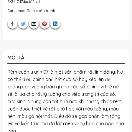
SKU:
7d7dacb12fcd
Danh mục:
Rèm cuốn tranh
MÔ TẢ
Rèm cuốn tranh 07 là một sản phẩm rất linh động. Nó
có thể điều chỉnh phủ hết cửa sổ hay kéo lên để
không còn vướng bận gì cho cửa sổ. Chính vì thế nó
sẽ là lựa cho rất lý tưởng cho việc trang trí cửa sổ,
cửa kính. Nhưng còn tốt hơn nữa khi những chiếc rèm
cuốn được thiết kế rất phù hợp với màu tường, màu
nền, màu gỗ nội thất. Điều đó sẽ góp phần làm tăng
lên vể kiến trúc mà đã làm nên vẻ tự hào cho ngôi nhà
bạn.