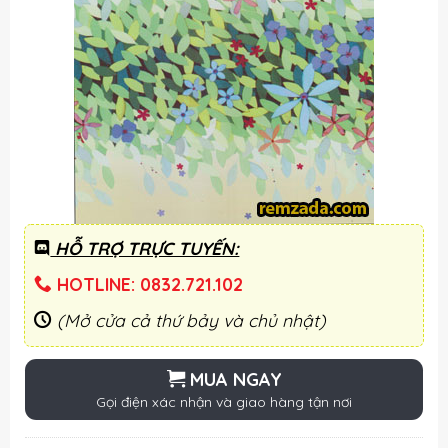
HỖ TRỢ TRỰC TUYẾN:
HOTLINE: 0832.721.102
(Mở cửa cả thứ bảy và chủ nhật)
MUA NGAY
Gọi điện xác nhận và giao hàng tận nơi