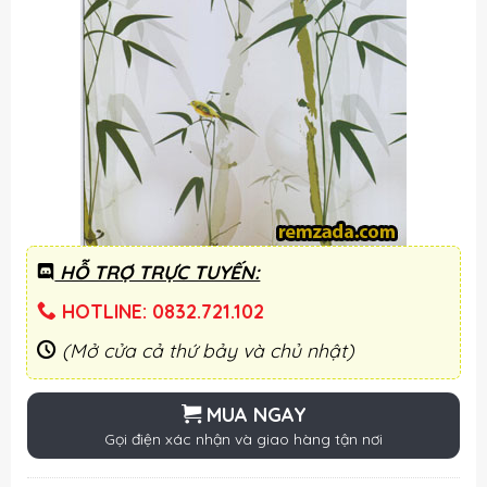
HỖ TRỢ TRỰC TUYẾN:
HOTLINE: 0832.721.102
(Mở cửa cả thứ bảy và chủ nhật)
MUA NGAY
Gọi điện xác nhận và giao hàng tận nơi