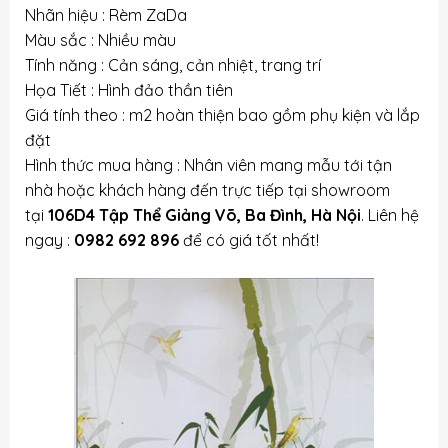
Nhãn hiệu : Rèm ZaDa
Màu sắc : Nhiều màu
Tính năng : Cản sáng, cản nhiệt, trang trí
Họa Tiết : Hình đảo thần tiên
Giá tính theo : m2 hoàn thiện bao gồm phụ kiện và lắp
đặt
Hình thức mua hàng : Nhân viên mang mẫu tới tận
nhà hoặc khách hàng đến trực tiếp tại showroom
tại
106D4 Tập Thể Giảng Võ, Ba Đình, Hà Nội
. Liên hệ
ngay :
0982 692 896
để có giá tốt nhất!