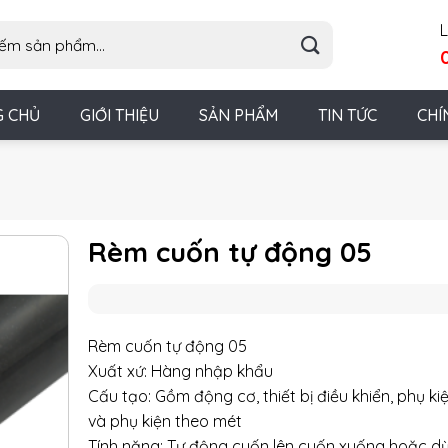
L
G CHỦ
GIỚI THIỆU
SẢN PHẨM
TIN TỨC
CHÍ
Rèm cuốn tự động 05
Rèm cuốn tự động 05
Xuất xứ: Hàng nhập khẩu
Cấu tạo: Gồm động cơ, thiết bị điều khiển, phụ ki
và phụ kiện theo mét
Tính năng: Tự động cuốn lên cuốn xuống hoặc dừ