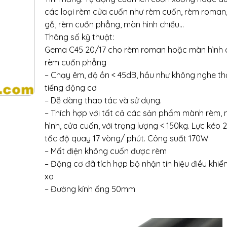
các loại rèm cửa cuốn như rèm cuốn, rèm roman
gỗ, rèm cuốn phẳng, màn hình chiếu…
Thông số kỹ thuật:
Gema C45 20/17 cho rèm roman hoặc màn hình c
rèm cuốn phẳng
– Chạy êm, độ ồn < 45dB, hầu như không nghe t
tiếng động cơ
– Dễ dàng thao tác và sử dụng.
– Thích hợp với tất cả các sản phẩm mành rèm,
hình, cửa cuốn, với trọng lượng < 150kg. Lực kéo
tốc độ quay 17 vòng/ phút. Công suất 170W
– Mất điện không cuốn được rèm
– Động cơ đã tích hợp bộ nhận tín hiệu điều khiển
xa
– Đường kính ống 50mm