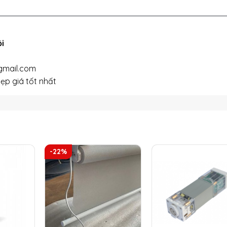
i
gmail.com
ẹp giá tốt nhất
-22%