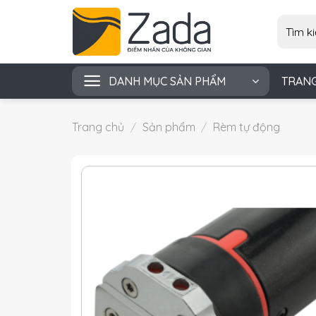
Skip
Tìm
to
kiếm:
content
DANH MỤC SẢN PHẨM
TRAN
Trang chủ
/
Sản phẩm
/
Rèm tự động