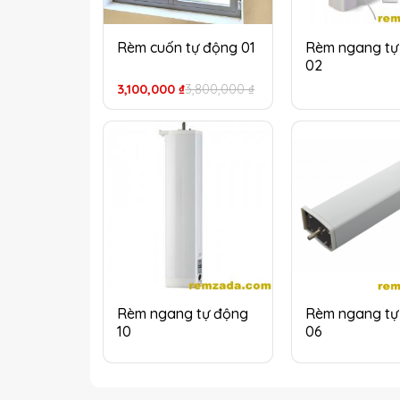
Rèm cuốn tự động 01
Rèm ngang tự
02
Giá
Giá
3,100,000
₫
3,800,000
₫
gốc
hiện
là:
tại
3,800,000 ₫.
là:
3,100,000 ₫.
Rèm ngang tự động
Rèm ngang tự
10
06