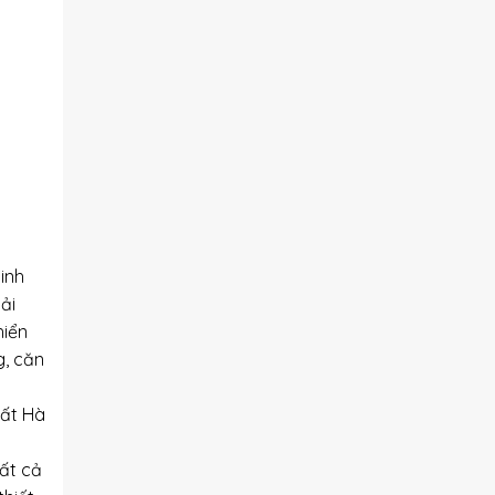
inh
oải
hiển
g, căn
hất Hà
tất cả