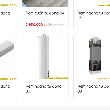
 động
Rèm cuốn tự động 04
Rèm ngang tự độ
12
Giá
Giá
2,950,000
₫
3,800,000
₫
gốc
hiện
là:
tại
3,800,000 ₫.
là:
2,950,000 ₫.
 động
Rèm ngang tự động
Rèm ngang tự độ
03
08