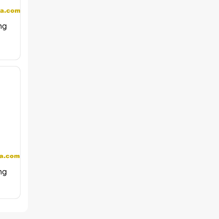
ng
ng