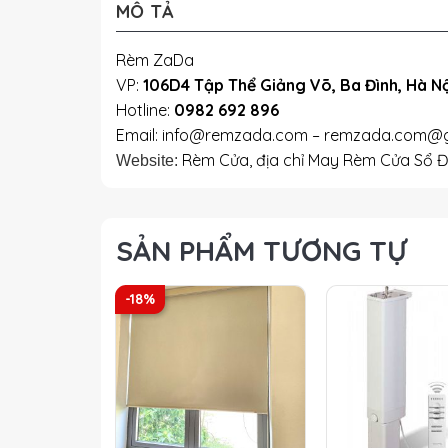
MÔ TẢ
Rèm ZaDa
VP:
106D4 Tập Thể Giảng Võ, Ba Đình, Hà Nộ
Hotline:
0982 692 896
Email: info@remzada.com – remzada.com@
Rèm Cửa, địa chỉ May Rèm Cửa Sổ Đ
Website:
SẢN PHẨM TƯƠNG TỰ
-18%