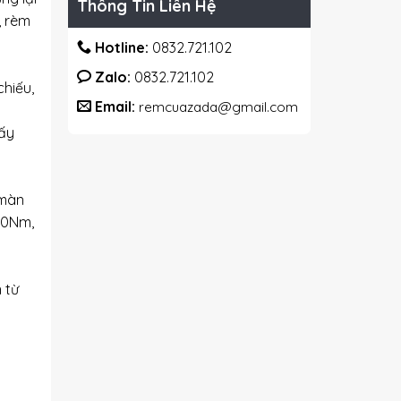
Thông Tin Liên Hệ
, rèm
Hotline:
0832.721.102
Zalo:
0832.721.102
hiếu,
Email:
remcuazada@gmail.com
hấy
 màn
 20Nm,
 từ