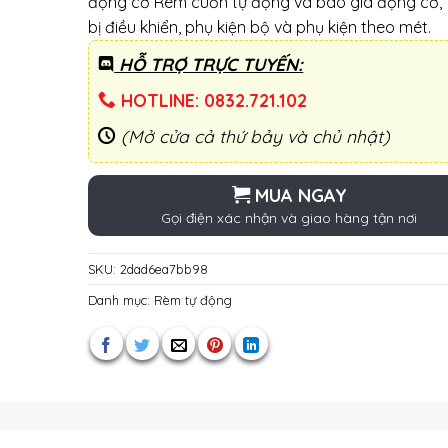
động cơ Rèm cuốn tự động và báo giá động cơ, 
bị điều khiển, phụ kiện bộ và phụ kiện theo mét.
HỖ TRỢ TRỰC TUYẾN:
HOTLINE: 0832.721.102
(Mở cửa cả thứ bảy và chủ nhật)
MUA NGAY
Gọi điện xác nhận và giao hàng tận nơi
SKU:
2dad6ea7bb98
Danh mục:
Rèm tự động