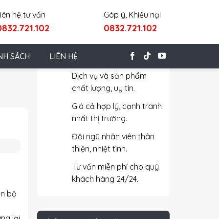
iên hệ tư vấn
Góp ý, Khiếu nại
0832.721.102
0832.721.102
Cam Kết Với Khách Hàng
NH SÁCH
LIÊN HỆ
Dịch vụ và sản phẩm
chất lượng, uy tín.
Giá cả hợp lý, cạnh tranh
nhất thị trường.
Đội ngũ nhân viên thân
thiện, nhiệt tình.
Tư vấn miễn phí cho quý
khách hàng 24/24.
ện bộ
ng lại