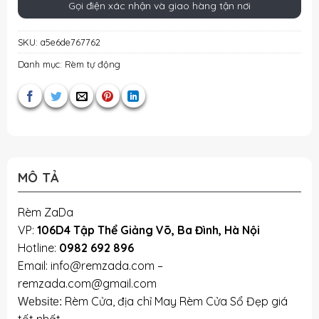
Gọi điện xác nhận và giao hàng tận nơi
SKU:
a5e6de767762
Danh mục:
Rèm tự động
MÔ TẢ
Rèm ZaDa
VP:
106D4 Tập Thể Giảng Võ, Ba Đình, Hà Nội
Hotline:
0982 692 896
Email: info@remzada.com –
remzada.com@gmail.com
Rèm Cửa, địa chỉ May Rèm Cửa Sổ Đẹp giá
Website:
tốt nhất