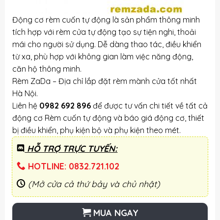
Động cơ rèm cuốn tự động là sản phẩm thông minh
tích hợp với rèm cửa tự động tạo sự tiện nghi, thoải
mái cho người sử dụng. Dễ dàng thao tác, điều khiển
từ xa, phù hợp với không gian làm việc năng động,
căn hộ thông minh.
Rèm ZaDa – Địa chỉ lắp đặt rèm mành cửa tốt nhất
Hà Nội.
Liên hệ
0982 692 896
để được tư vấn chi tiết về tất cả
động cơ Rèm cuốn tự động và báo giá động cơ, thiết
bị điều khiển, phụ kiện bộ và phụ kiện theo mét.
HỖ TRỢ TRỰC TUYẾN:
HOTLINE: 0832.721.102
(Mở cửa cả thứ bảy và chủ nhật)
MUA NGAY