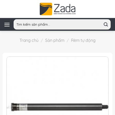
Skip
to
content
Tìm
kiếm:
Trang chủ
/
Sản phẩm
/
Rèm tự động