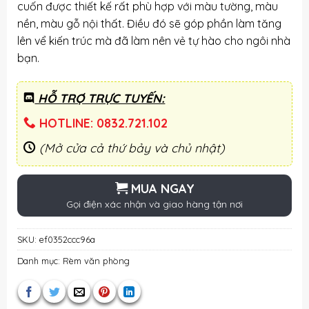
cuốn được thiết kế rất phù hợp với màu tường, màu
nền, màu gỗ nội thất. Điều đó sẽ góp phần làm tăng
lên vể kiến trúc mà đã làm nên vẻ tự hào cho ngôi nhà
bạn.
HỖ TRỢ TRỰC TUYẾN:
HOTLINE: 0832.721.102
(Mở cửa cả thứ bảy và chủ nhật)
MUA NGAY
Gọi điện xác nhận và giao hàng tận nơi
SKU:
ef0352ccc96a
Danh mục:
Rèm văn phòng