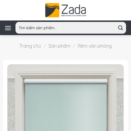
Skip
to
content
Tìm
kiếm:
Trang chủ
/
Sản phẩm
/
Rèm văn phòng