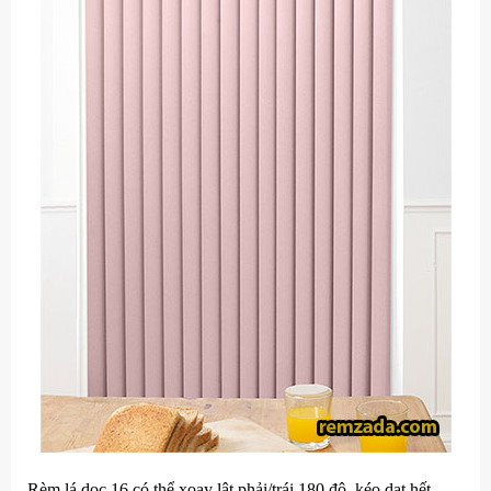
Rèm lá dọc 16 có thể xoay lật phải/trái 180 độ, kéo dạt hết