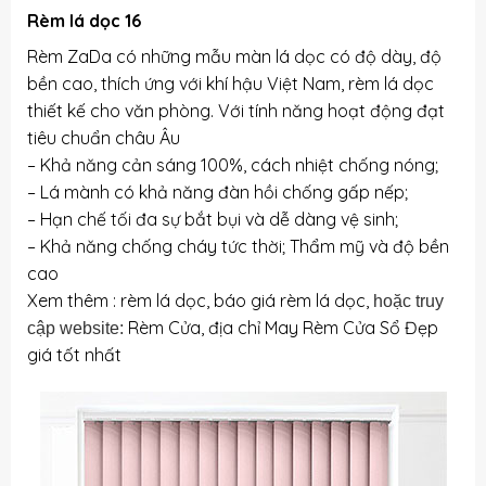
Rèm lá dọc 16
Rèm ZaDa có những mẫu màn lá dọc có độ dày, độ
bền cao, thích ứng với khí hậu Việt Nam, rèm lá dọc
thiết kế cho văn phòng. Với tính năng hoạt động đạt
tiêu chuẩn châu Âu
– Khả năng cản sáng 100%, cách nhiệt chống nóng;
– Lá mành có khả năng đàn hồi chống gấp nếp;
– Hạn chế tối đa sự bắt bụi và dễ dàng vệ sinh;
– Khả năng chống cháy tức thời; Thẩm mỹ và độ bền
cao
Xem thêm :
rèm lá dọc
, báo
giá rèm lá dọc
,
hoặc truy
Rèm Cửa, địa chỉ May Rèm Cửa Sổ Đẹp
cập website:
giá tốt nhất