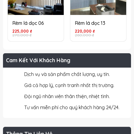
Rèm lá dọc 06
Rèm lá dọc 13
Giá
Giá
Giá
Giá
225,000
₫
220,000
₫
gốc
hiện
gốc
hiện
270,000
₫
260,000
₫
là:
tại
là:
tại
270,000 ₫.
là:
260,000 ₫.
là:
225,000 ₫.
220,000 ₫.
Cam Kết Với Khách Hàng
Dịch vụ và sản phẩm chất lượng, uy tín.
Giá cả hợp lý, cạnh tranh nhất thị trường.
Đội ngũ nhân viên thân thiện, nhiệt tình.
Tư vấn miễn phí cho quý khách hàng 24/24.
Thông Tin Liên Hệ