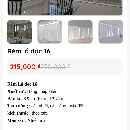
Rèm lá dọc 16
Giá
Giá
215,000
₫
270,000
₫
gốc
hiện
là:
tại
Rèm Lá dọc 16
270,000 ₫.
là:
Xuất xứ
: Hàng nhập khẩu
215,000 ₫.
Bản lá
: 8,9cm, 10cm, 12,7 cm
Tính năng
: cản nhiệt, cản sáng tuyệt đối
kích thướ
c : theo cửa
Màu sắc
: Nhiều màu