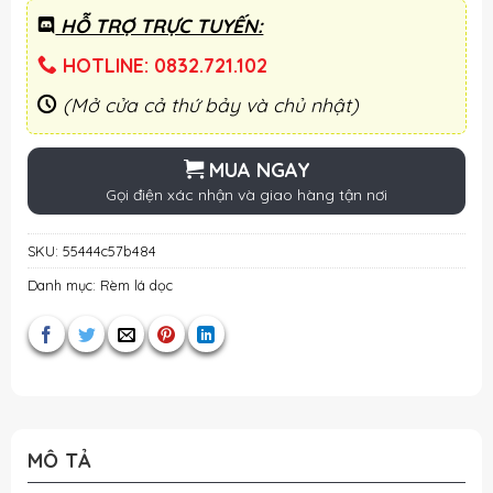
HỖ TRỢ TRỰC TUYẾN:
HOTLINE: 0832.721.102
(Mở cửa cả thứ bảy và chủ nhật)
MUA NGAY
Gọi điện xác nhận và giao hàng tận nơi
SKU:
55444c57b484
Danh mục:
Rèm lá dọc
MÔ TẢ