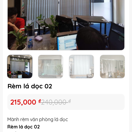
Rèm lá dọc 02
Giá
Giá
215,000
₫
240,000
₫
gốc
hiện
là:
tại
Mành rèm văn phòng lá dọc
240,000 ₫.
là:
Rèm lá dọc 02
215,000 ₫.