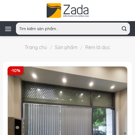
Skip
to
content
Tìm
kiếm:
Trang chủ
/
Sản phẩm
/
Rèm lá dọc
-10%