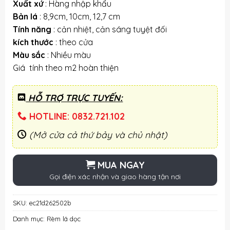
Xuất xứ
: Hàng nhập khẩu
Bản lá
: 8,9cm, 10cm, 12,7 cm
Tính năng
: cản nhiệt, cản sáng tuyệt đối
kích thước
: theo cửa
Màu sắc
: Nhiều màu
Giá tính theo m2 hoàn thiện
HỖ TRỢ TRỰC TUYẾN:
HOTLINE: 0832.721.102
(Mở cửa cả thứ bảy và chủ nhật)
MUA NGAY
Gọi điện xác nhận và giao hàng tận nơi
SKU:
ec21d262502b
Danh mục:
Rèm lá dọc