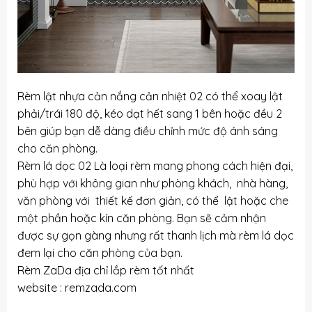
Rèm lật nhựa cản nắng cản nhiệt 02 có thể xoay lật
phải/trái 180 độ, kéo dạt hết sang 1 bên hoặc đều 2
bên giúp bạn dễ dàng điều chỉnh mức độ ánh sáng
cho căn phòng.
Rèm lá dọc 02 Là loại rèm mang phong cách hiện đại,
phù hợp với không gian như phòng khách, nhà hàng,
văn phòng với thiết kế đơn giản, có thể lật hoặc che
một phần hoặc kín căn phòng. Bạn sẽ cảm nhận
được sự gọn gàng nhưng rất thanh lịch mà rèm lá dọc
đem lại cho căn phòng của bạn.
Rèm ZaDa địa chỉ lắp rèm tốt nhất
website : remzada.com