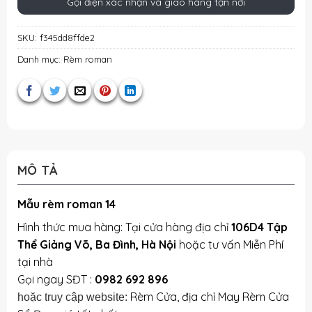
Gọi điện xác nhận và giao hàng tận nơi
SKU:
f345dd8ffde2
Danh mục:
Rèm roman
MÔ TẢ
Mẫu rèm roman 14
Hình thức mua hàng: Tại cửa hàng địa chỉ
106D4 Tập
Thể Giảng Võ, Ba Đình, Hà Nội
hoặc tư vấn Miễn Phí
tại nhà
Gọi ngay SĐT :
0982 692 896
Rèm Cửa, địa chỉ May Rèm Cửa
hoặc truy cập website: