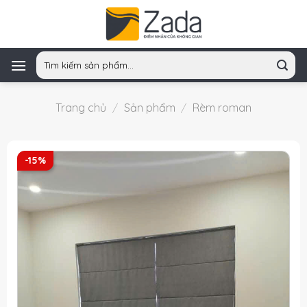
Skip
to
content
Tìm
kiếm:
Trang chủ
/
Sản phẩm
/
Rèm roman
-15%