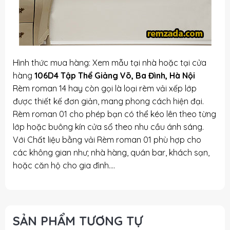
Hình thức mua hàng: Xem mẫu tại nhà hoặc tại cửa
hàng
106D4 Tập Thể Giảng Võ, Ba Đình, Hà Nội
Rèm roman 14 hay còn gọi là loại rèm vải xếp lớp
được thiết kế đơn giản, mang phong cách hiện đại.
Rèm roman 01 cho phép bạn có thể kéo lên theo từng
lớp hoặc buông kín cửa sổ theo nhu cầu ánh sáng.
Với Chất liệu bằng vải Rèm roman 01 phù hợp cho
các không gian như; nhà hàng, quán bar, khách sạn,
hoặc căn hộ cho gia đình….
SẢN PHẨM TƯƠNG TỰ