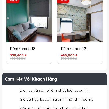
Rèm roman 18
Rèm roman 12
Giá
Giá
Giá
Giá
390,000
₫
480,000
₫
gốc
hiện
gốc
hiện
490,000
₫
580,000
₫
là:
tại
là:
tại
490,000 ₫.
là:
580,000 ₫.
là:
390,000 ₫.
480,000 ₫.
Cam Kết Với Khách Hàng
Dịch vụ và sản phẩm chất lượng, uy tín.
Giá cả hợp lý, cạnh tranh nhất thị trường.
Đội ngũ nhân viên thân thiện, nhiệt tình.