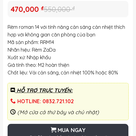
Giá
Giá
470,000
₫
550,000
₫
gốc
hiện
là:
tại
Rèm roman 14 với tính năng cản sáng cản nhiệt thích
550,000 ₫.
là:
hợp với không gian căn phòng của bạn
470,000 ₫.
Mã sản phẩm: RRM14
Nhãn hiệu: Rèm ZaDa
Xuất xứ: Nhập khẩu
Giá tính theo: M2 hoàn thiện
Chất liệu: Vải cản sáng, cản nhiệt 100% hoặc 80%
HỖ TRỢ TRỰC TUYẾN:
HOTLINE: 0832.721.102
(Mở cửa cả thứ bảy và chủ nhật)
MUA NGAY