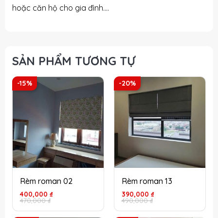
hoặc căn hộ cho gia đình….
SẢN PHẨM TƯƠNG TỰ
-15%
-20%
Rèm roman 02
Rèm roman 13
Giá
Giá
Giá
Giá
400,000
₫
390,000
₫
gốc
hiện
gốc
hiện
470,000
₫
490,000
₫
là:
tại
là:
tại
470,000 ₫.
là:
490,000 ₫.
là: