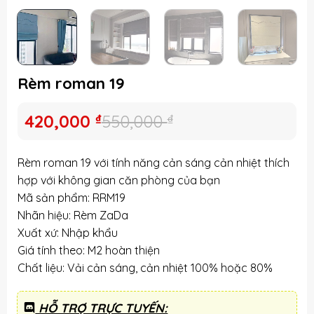
Rèm roman 19
Giá
Giá
420,000
₫
550,000
₫
gốc
hiện
là:
tại
Rèm roman 19 với tính năng cản sáng cản nhiệt thích
550,000 ₫.
là:
hợp với không gian căn phòng của bạn
420,000 ₫.
Mã sản phẩm: RRM19
Nhãn hiệu: Rèm ZaDa
Xuất xứ: Nhập khẩu
Giá tính theo: M2 hoàn thiện
Chất liệu: Vải cản sáng, cản nhiệt 100% hoặc 80%
HỖ TRỢ TRỰC TUYẾN: