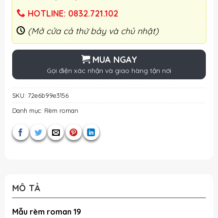
HOTLINE: 0832.721.102
(Mở cửa cả thứ bảy và chủ nhật)
MUA NGAY
Gọi điện xác nhận và giao hàng tận nơi
SKU:
72e6b99e3156
Danh mục:
Rèm roman
MÔ TẢ
Mẫu rèm roman 19