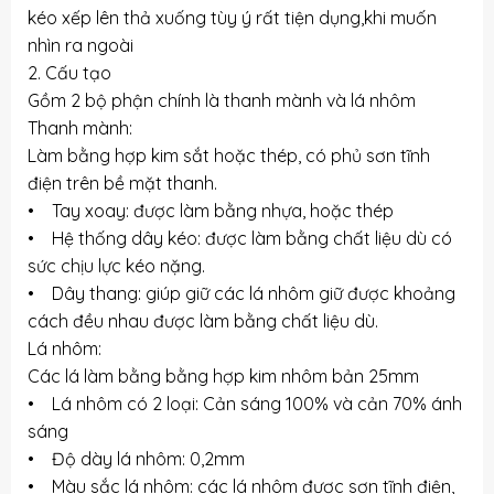
kéo xếp lên thả xuống tùy ý rất tiện dụng,khi muốn
nhìn ra ngoài
2. Cấu tạo
Gồm 2 bộ phận chính là thanh mành và lá nhôm
Thanh mành:
Làm bằng hợp kim sắt hoặc thép, có phủ sơn tĩnh
điện trên bề mặt thanh.
• Tay xoay: được làm bằng nhựa, hoặc thép
• Hệ thống dây kéo: được làm bằng chất liệu dù có
sức chịu lực kéo nặng.
• Dây thang: giúp giữ các lá nhôm giữ được khoảng
cách đều nhau được làm bằng chất liệu dù.
Lá nhôm:
Các lá làm bằng bằng hợp kim nhôm bản 25mm
• Lá nhôm có 2 loại: Cản sáng 100% và cản 70% ánh
sáng
• Độ dày lá nhôm: 0,2mm
• Màu sắc lá nhôm: các lá nhôm được sơn tĩnh điện,