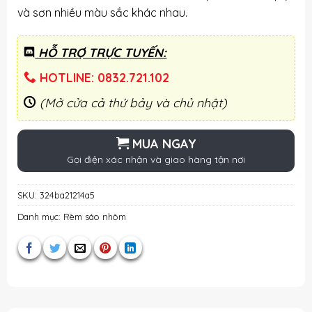
và sơn nhiều màu sắc khác nhau.
HỖ TRỢ TRỰC TUYẾN:
HOTLINE: 0832.721.102
(Mở cửa cả thứ bảy và chủ nhật)
MUA NGAY
Gọi điện xác nhận và giao hàng tận nơi
SKU:
324ba21214a5
Danh mục:
Rèm sáo nhôm