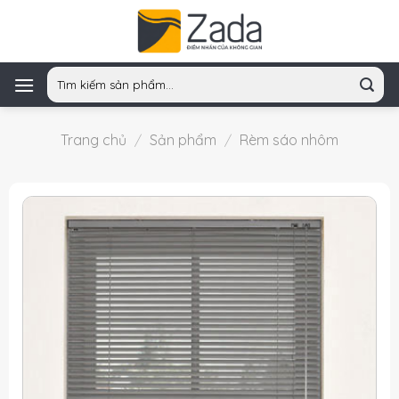
Skip
to
content
Tìm
kiếm:
Trang chủ
/
Sản phẩm
/
Rèm sáo nhôm