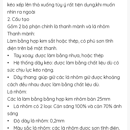
kéo xếp lên thả xuống tùy ý rất tiện dụng,khi muốn
nhìn ra ngoài
2. Cấu tạo
Gồm 2 bộ phận chính là thanh mành và lá nhôm
Thanh mành:
Làm bằng hợp kim sắt hoặc thép, có phủ sơn tĩnh
điện trên bề mặt thanh.
• Tay xoay: được làm bằng nhựa, hoặc thép
• Hệ thống dây kéo: được làm bằng chất liệu dù có
sức chịu lực kéo nặng.
• Dây thang: giúp giữ các lá nhôm giữ được khoảng
cách đều nhau được làm bằng chất liệu dù.
Lá nhôm:
Các lá làm bằng bằng hợp kim nhôm bản 25mm
• Lá nhôm có 2 loại: Cản sáng 100% và cản 70% ánh
sáng
• Độ dày lá nhôm: 0,2mm
• Màu sắc lá nhôm: các lá nhôm được sơn tĩnh điện,