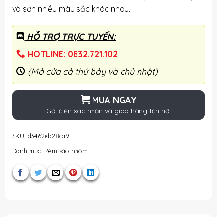
và sơn nhiều màu sắc khác nhau.
HỖ TRỢ TRỰC TUYẾN:
HOTLINE: 0832.721.102
(Mở cửa cả thứ bảy và chủ nhật)
MUA NGAY
Gọi điện xác nhận và giao hàng tận nơi
SKU:
d3462eb28ca9
Danh mục:
Rèm sáo nhôm