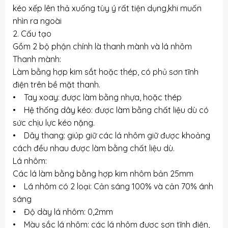
kéo xếp lên thả xuống tùy ý rất tiện dụng,khi muốn
nhìn ra ngoài
2. Cấu tạo
Gồm 2 bộ phận chính là thanh mành và lá nhôm
Thanh mành:
Làm bằng hợp kim sắt hoặc thép, có phủ sơn tĩnh
điện trên bề mặt thanh.
• Tay xoay: được làm bằng nhựa, hoặc thép
• Hệ thống dây kéo: được làm bằng chất liệu dù có
sức chịu lực kéo nặng.
• Dây thang: giúp giữ các lá nhôm giữ được khoảng
cách đều nhau được làm bằng chất liệu dù.
Lá nhôm:
Các lá làm bằng bằng hợp kim nhôm bản 25mm
• Lá nhôm có 2 loại: Cản sáng 100% và cản 70% ánh
sáng
• Độ dày lá nhôm: 0,2mm
• Màu sắc lá nhôm: các lá nhôm được sơn tĩnh điện,