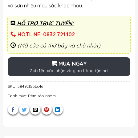
và sơn nhiều màu sắc khác nhau.
HỖ TRỢ TRỰC TUYẾN:
HOTLINE: 0832.721.102
(Mở cửa cả thứ bảy và chủ nhật)
MUA NGAY
Gọi điện xác nhận và giao hàng tận nơi
SKU:
5849cf5bbc4e
Danh mục:
Rèm sáo nhôm