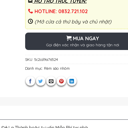
HỖ TRỢ TRỰC TUYẾN:
HOTLINE: 0832.721.102
(Mở cửa cả thứ bảy và chủ nhật)
MUA NGAY
Gọi điện xác nhận và giao hàng tận nơi
SKU:
5c2cd9a76524
Danh mục:
Rèm sáo nhôm
 Đê La Thành hoặc tư vấn Miễn Phí tại nhà