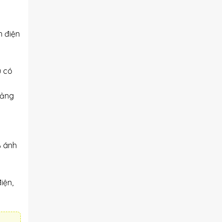
h điện
ù có
oảng
% ánh
iện,