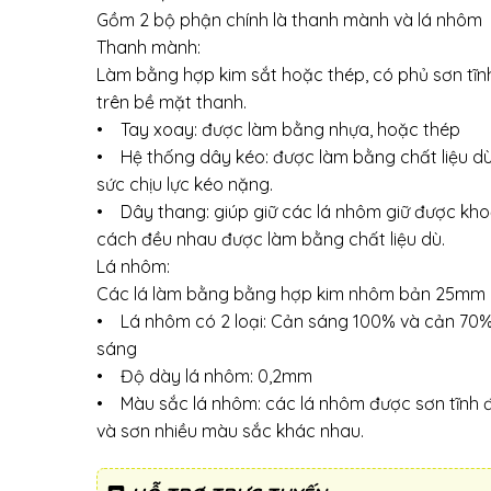
Gồm 2 bộ phận chính là thanh mành và lá nhôm
Thanh mành:
Làm bằng hợp kim sắt hoặc thép, có phủ sơn tĩn
trên bề mặt thanh.
• Tay xoay: được làm bằng nhựa, hoặc thép
• Hệ thống dây kéo: được làm bằng chất liệu d
sức chịu lực kéo nặng.
• Dây thang: giúp giữ các lá nhôm giữ được kh
cách đều nhau được làm bằng chất liệu dù.
Lá nhôm:
Các lá làm bằng bằng hợp kim nhôm bản 25mm
• Lá nhôm có 2 loại: Cản sáng 100% và cản 70
sáng
• Độ dày lá nhôm: 0,2mm
• Màu sắc lá nhôm: các lá nhôm được sơn tĩnh đ
và sơn nhiều màu sắc khác nhau.