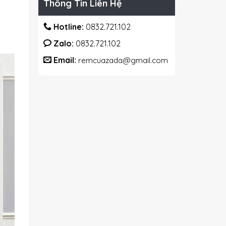
Thông Tin Liên Hệ
Hotline:
0832.721.102
Zalo:
0832.721.102
Email:
remcuazada@gmail.com