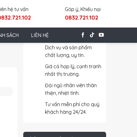
iên hệ tư vấn
Góp ý, Khiếu nại
0832.721.102
0832.721.102
Cam Kết Với Khách Hàng
NH SÁCH
LIÊN HỆ
Dịch vụ và sản phẩm
chất lượng, uy tín.
Giá cả hợp lý, cạnh tranh
nhất thị trường.
Đội ngũ nhân viên thân
thiện, nhiệt tình.
Tư vấn miễn phí cho quý
khách hàng 24/24.