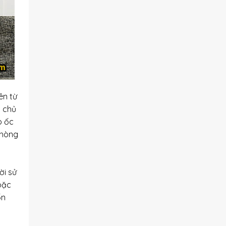
ên từ
g chủ
o ốc
phòng
ời sử
oặc
ốn