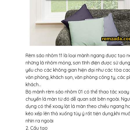
Rèm sáo nhôm 11 là loại mành ngang được tạo n
những lá nhôm mỏng, sơn tĩnh điện được sử dụn
yếu cho các không gian hiện đại như các tòa ca
văn phòng, khách sạn, văn phòng công ty, các 
khách…
Bộ mành rèm sáo nhôm 01 có thể thao tác xoay
chuyển lá màn từ đó dễ quan sát bên ngoài. Ngư
dụng có thể xoay lật lá màn theo chiều ngang h
kéo xếp lên thả xuống tùy ý rất tiện dụng,khi mu
nhìn ra ngoài
2. Cấu tạo