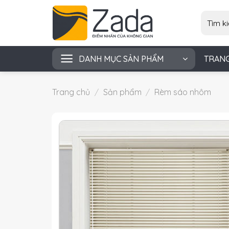
Skip
Tìm
to
kiếm:
content
DANH MỤC SẢN PHẨM
TRAN
Trang chủ
/
Sản phẩm
/
Rèm sáo nhôm