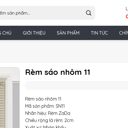
L
G CHỦ
GIỚI THIỆU
SẢN PHẨM
TIN TỨC
CHÍ
Rèm sáo nhôm 11
Rèm sáo nhôm 11
Mã sản phẩm: SN11
Nhãn hiệu: Rèm ZaDa
Chiều rộng lá rèm: 2cm
Xuất xứ: Nhập khẩu