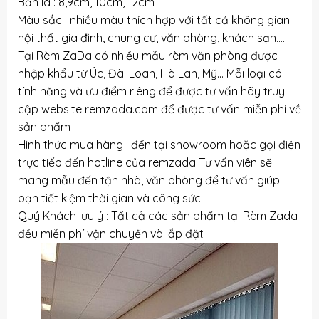
Bản lá : 8,9cm, 10cm, 12cm
Màu sắc : nhiều màu thích hợp với tất cả không gian
nội thất gia đình, chung cư, văn phòng, khách sạn….
Tại Rèm ZaDa có nhiều mẫu rèm văn phòng được
nhập khẩu từ Úc, Đài Loan, Hà Lan, Mỹ… Mỗi loại có
tính năng và ưu điểm riêng để được tư vấn hãy truy
cập website remzada.com để được tư vấn miễn phí về
sản phẩm
Hình thức mua hàng : đến tại showroom hoặc gọi điện
trực tiếp đến hotline của remzada Tư vấn viên sẽ
mang mẫu đến tận nhà, văn phòng để tư vấn giúp
bạn tiết kiệm thời gian và công sức
Quý Khách lưu ý : Tất cả các sản phẩm tại Rèm Zada
đều miễn phí vận chuyển và lắp đặt