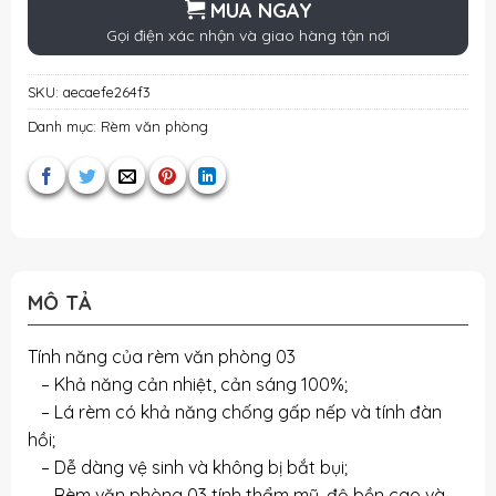
MUA NGAY
Gọi điện xác nhận và giao hàng tận nơi
SKU:
aecaefe264f3
Danh mục:
Rèm văn phòng
MÔ TẢ
Tính năng của rèm văn phòng 03
– Khả năng cản nhiệt, cản sáng 100%;
– Lá rèm có khả năng chống gấp nếp và tính đàn
hồi;
– Dễ dàng vệ sinh và không bị bắt bụi;
– Rèm văn phòng 03 tính thẩm mỹ, độ bền cao và