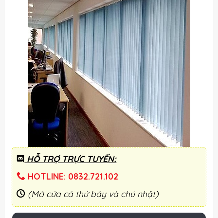
HỖ TRỢ TRỰC TUYẾN:
HOTLINE: 0832.721.102
(Mở cửa cả thứ bảy và chủ nhật)