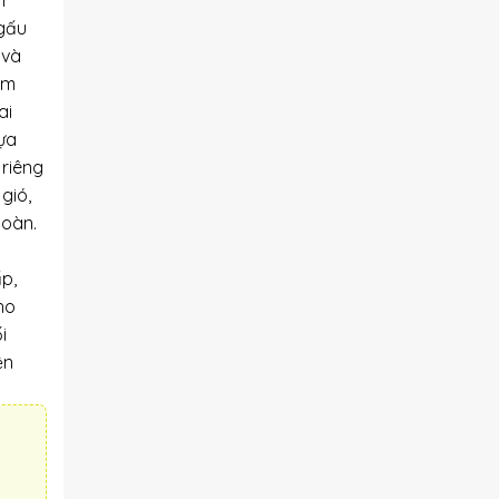
m
 gấu
 và
ôm
ai
lựa
 riêng
gió,
toàn.
ấp,
ho
i
ện