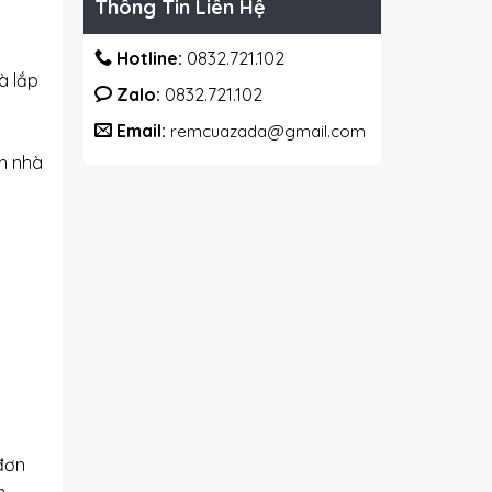
Thông Tin Liên Hệ
Hotline:
0832.721.102
à lắp
Zalo:
0832.721.102
Email:
remcuazada@gmail.com
ận nhà
đơn