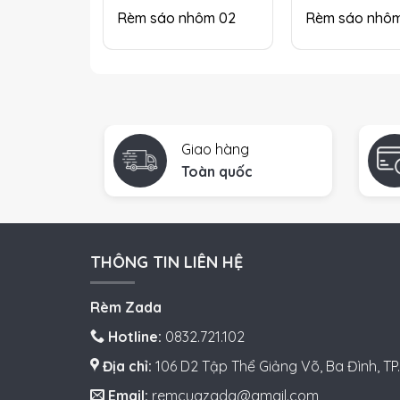
Rèm sáo nhôm 02
Rèm sáo nhôm
Giao hàng
Toàn quốc
THÔNG TIN LIÊN HỆ
Rèm Zada
Hotline:
0832.721.102
Địa chỉ:
106 D2 Tập Thể Giảng Võ, Ba Đình, TP.
Email:
remcuazada@gmail.com