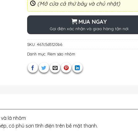
(Mở cửa cả thứ bảy và chủ nhật)
MUA NGAY
Gọi điện xác nhận và giao hàng tận nơi
SKU:
467c5d5120b6
Danh mục:
Rèm sáo nhôm
 và lá nhôm
, có phủ sơn tĩnh điện trên bề mặt thanh.