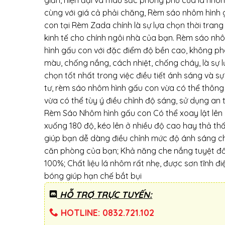
giản, hiện đại và màu sắc phong phú của lá nhô
cùng với giá cả phải chăng, Rèm sáo nhôm hình
con tại Rèm Zada chính là sự lựa chọn thời trang
kinh tế cho chính ngôi nhà của bạn. Rèm sáo nh
hình gấu con với đặc điểm độ bền cao, không ph
màu, chống nắng, cách nhiệt, chống cháy, là sự 
chọn tốt nhất trong việc điều tiết ánh sáng và sự
tư, rèm sáo nhôm hình gấu con vừa có thể thông 
vừa có thể tùy ý điều chỉnh độ sáng, sử dụng an 
Rèm Sáo Nhôm hình gấu con Có thể xoay lật lên
xuống 180 độ, kéo lên ở nhiều độ cao hay thả th
giúp bạn dễ dàng điều chỉnh mức độ ánh sáng c
căn phòng của bạn; Khả năng che nắng tuyệt đố
100%; Chất liệu lá nhôm rất nhẹ, được sơn tĩnh đi
bóng giúp hạn chế bắt bụi
HỖ TRỢ TRỰC TUYẾN:
HOTLINE: 0832.721.102