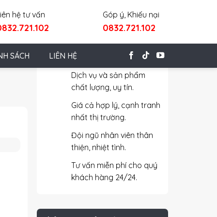
iên hệ tư vấn
Góp ý, Khiếu nại
0832.721.102
0832.721.102
Cam Kết Với Khách Hàng
NH SÁCH
LIÊN HỆ
Dịch vụ và sản phẩm
chất lượng, uy tín.
Giá cả hợp lý, cạnh tranh
nhất thị trường.
Đội ngũ nhân viên thân
thiện, nhiệt tình.
Tư vấn miễn phí cho quý
khách hàng 24/24.