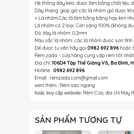
Hệ thống dây kéo: được làm bằng chất liệu dù
Dây thang: giúp giữ các lá nhôm giữ được kh
+ Lá nhôm:Các lá làm bằng bằng hợp kim 
Lá nhôm có 2 loại: Cản sáng 100% (không đục
Độ dày lá nhôm: 0,2mm
Màu sắc lá nhôm: các lá nhôm được sơn tĩnh 
Để được tư vấn hãy gọi
0982 692 896
hoặc t
Rèm zada – cửa hàng cung cấp rèm tốt nhất 
Địa chỉ:
106D4 Tập Thể Giảng Võ, Ba Đình, H
Hotline :
0982 692 896
Email : remzada.com@gmail.com
xem thêm : Rèm sáo ngang
Rèm Cửa, địa chỉ May 
hoặc truy cập website:
SẢN PHẨM TƯƠNG TỰ