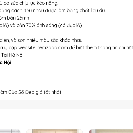
 có sức chịu lực kéo nặng.
oảng cách đều nhau được làm bằng chất liệu dù.
nhôm bản 25mm
 lỗ) và cản 70% ánh sáng (có đục lỗ)
điện, và sơn nhiều màu sắc khác nhau.
ruy cập website: remzada.com để biết thêm thông tin chi tiế
Tại Hà Nội
à Nội
Rèm Cửa Sổ Đẹp giá tốt nhất