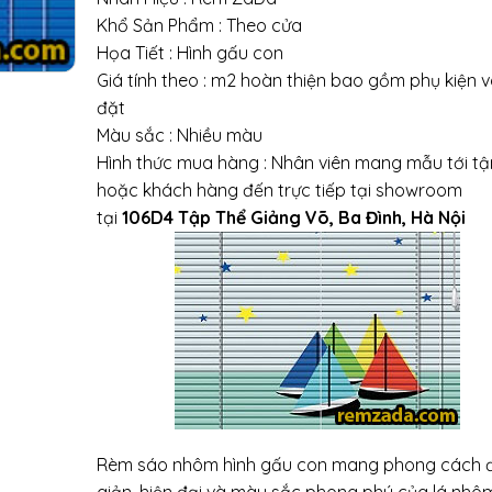
Khổ Sản Phẩm : Theo cửa
Họa Tiết : Hình gấu con
Giá tính theo : m2 hoàn thiện bao gồm phụ kiện v
đặt
Màu sắc : Nhiều màu
Hình thức mua hàng : Nhân viên mang mẫu tới t
hoặc khách hàng đến trực tiếp tại showroom
tại
106D4 Tập Thể Giảng Võ, Ba Đình, Hà Nội
Rèm sáo nhôm hình gấu con mang phong cách 