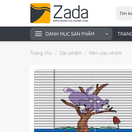
Skip
Tìm
to
kiếm:
content
DANH MỤC SẢN PHẨM
TRAN
Trang chủ
/
Sản phẩm
/
Rèm sáo nhôm