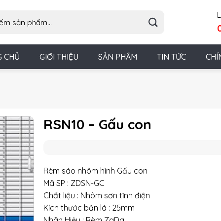
L
G CHỦ
GIỚI THIỆU
SẢN PHẨM
TIN TỨC
CHÍ
RSN10 – Gấu con
Rèm sáo nhôm hình Gấu con
Mã SP : ZDSN-GC
Chất liệu : Nhôm sơn tĩnh điện
Kích thước bản lá : 25mm
Nhãn Hiệu : Rèm ZaDa