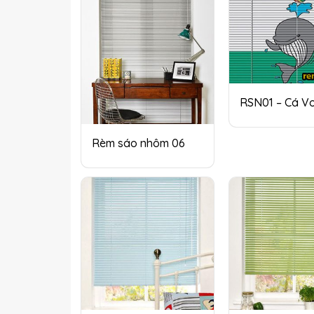
RSN01 – Cá Vo
Rèm sáo nhôm 06