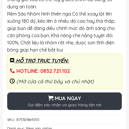
dụng an toàn.
Rèm Sáo Nhôm hình thiên nga Có thể xoay lật lên
xuống 180 độ, kéo lên ở nhiều độ cao hay thả thấp,
giúp bạn dễ dàng điều chỉnh mức độ ánh sáng cho
căn phòng của bạn; Khả năng che nắng tuyệt đối
100%; Chất liệu lá nhôm rất nhẹ, được sơn tĩnh điện
bóng giúp hạn chế bắt bụi
HỖ TRỢ TRỰC TUYẾN:
HOTLINE: 0832.721.102
(Mở cửa cả thứ bảy và chủ nhật)
MUA NGAY
Gọi điện xác nhận và giao hàng tận nơi
SKU:
8751b18e1050
Danh mục:
Rèm sáo nhôm