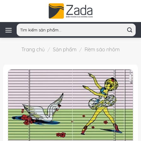
Skip
to
content
Tìm
kiếm:
Trang chủ
/
Sản phẩm
/
Rèm sáo nhôm