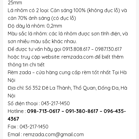
25mm
Lá nhôm có 2 loại: Cản sáng 100% (không đục lỗ) và
cản 70% ánh sáng (có đục lỗ)
Độ dày lá nhôm: 0,2mm
Màu sắc lá nhôm: các lá nhôm được sơn tĩnh điện, và
sơn nhiều màu sắc khác nhau.
Để được tư vấn hãy gọi 0913.808.617 – 0987.130.617
hoặc truy cập website: remzada.com để biết thêm
thông tin chi tiết
Rèm zada – cửa hàng cung cấp rèm tốt nhất Tại Hà
Nội
Địa chỉ: Số 352 Đê La Thành, Thổ Quan, Đống Đa, Hà
Nội
Số điện thoại : 043-217-1450
Hotline :
098-713-0617 – 091-380-8617 – 096-435-
4367
Fax : 043-217-1450
Email : remzada.com@gmail.com