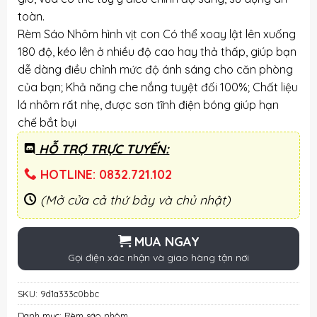
toàn.
Rèm Sáo Nhôm hình vịt con Có thể xoay lật lên xuống
180 độ, kéo lên ở nhiều độ cao hay thả thấp, giúp bạn
dễ dàng điều chỉnh mức độ ánh sáng cho căn phòng
của bạn; Khả năng che nắng tuyệt đối 100%; Chất liệu
lá nhôm rất nhẹ, được sơn tĩnh điện bóng giúp hạn
chế bắt bụi
HỖ TRỢ TRỰC TUYẾN:
HOTLINE: 0832.721.102
(Mở cửa cả thứ bảy và chủ nhật)
MUA NGAY
Gọi điện xác nhận và giao hàng tận nơi
SKU:
9d1a333c0bbc
Danh mục:
Rèm sáo nhôm