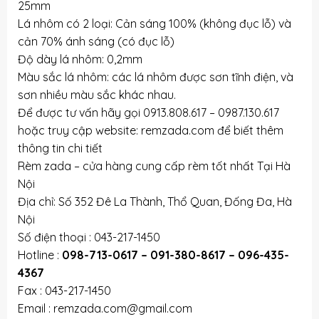
25mm
Lá nhôm có 2 loại: Cản sáng 100% (không đục lỗ) và
cản 70% ánh sáng (có đục lỗ)
Độ dày lá nhôm: 0,2mm
Màu sắc lá nhôm: các lá nhôm được sơn tĩnh điện, và
sơn nhiều màu sắc khác nhau.
Để được tư vấn hãy gọi 0913.808.617 – 0987.130.617
hoặc truy cập website: remzada.com để biết thêm
thông tin chi tiết
Rèm zada – cửa hàng cung cấp rèm tốt nhất Tại Hà
Nội
Địa chỉ: Số 352 Đê La Thành, Thổ Quan, Đống Đa, Hà
Nội
Số điện thoại : 043-217-1450
Hotline :
098-713-0617 – 091-380-8617 – 096-435-
4367
Fax : 043-217-1450
Email : remzada.com@gmail.com