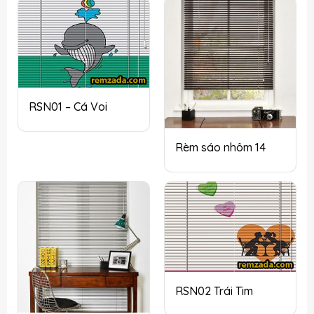
RSN01 – Cá Voi
Rèm sáo nhôm 14
RSN02 Trái Tim