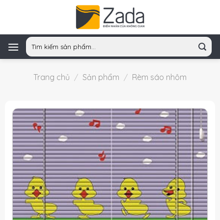
Skip
to
content
Tìm
kiếm:
Trang chủ
/
Sản phẩm
/
Rèm sáo nhôm