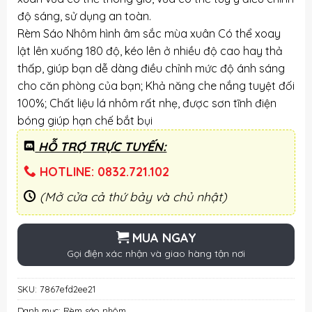
độ sáng, sử dụng an toàn.
Rèm Sáo Nhôm hình âm sắc mùa xuân Có thể xoay
lật lên xuống 180 độ, kéo lên ở nhiều độ cao hay thả
thấp, giúp bạn dễ dàng điều chỉnh mức độ ánh sáng
cho căn phòng của bạn; Khả năng che nắng tuyệt đối
100%; Chất liệu lá nhôm rất nhẹ, được sơn tĩnh điện
bóng giúp hạn chế bắt bụi
HỖ TRỢ TRỰC TUYẾN:
HOTLINE: 0832.721.102
(Mở cửa cả thứ bảy và chủ nhật)
MUA NGAY
Gọi điện xác nhận và giao hàng tận nơi
SKU:
7867efd2ee21
Danh mục:
Rèm sáo nhôm