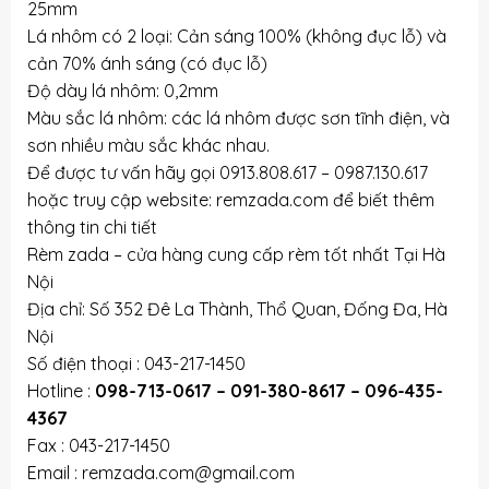
25mm
Lá nhôm có 2 loại: Cản sáng 100% (không đục lỗ) và
cản 70% ánh sáng (có đục lỗ)
Độ dày lá nhôm: 0,2mm
Màu sắc lá nhôm: các lá nhôm được sơn tĩnh điện, và
sơn nhiều màu sắc khác nhau.
Để được tư vấn hãy gọi 0913.808.617 – 0987.130.617
hoặc truy cập website: remzada.com để biết thêm
thông tin chi tiết
Rèm zada – cửa hàng cung cấp rèm tốt nhất Tại Hà
Nội
Địa chỉ: Số 352 Đê La Thành, Thổ Quan, Đống Đa, Hà
Nội
Số điện thoại : 043-217-1450
Hotline :
098-713-0617 – 091-380-8617 – 096-435-
4367
Fax : 043-217-1450
Email : remzada.com@gmail.com