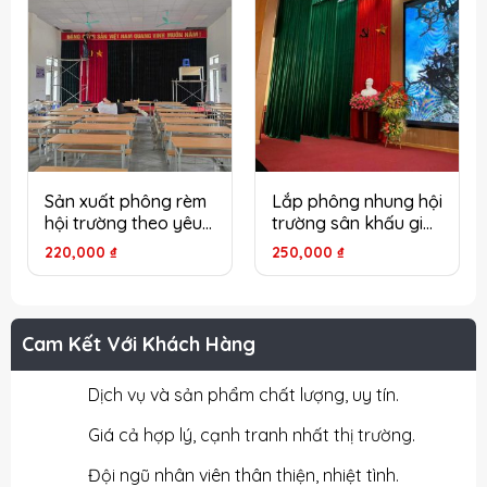
Sản xuất phông rèm
Lắp phông nhung hội
hội trường theo yêu
trường sân khấu giá
cầu tại Hà Nội
rẻ tại Hà Nội
220,000
₫
250,000
₫
Cam Kết Với Khách Hàng
Dịch vụ và sản phẩm chất lượng, uy tín.
Giá cả hợp lý, cạnh tranh nhất thị trường.
Đội ngũ nhân viên thân thiện, nhiệt tình.