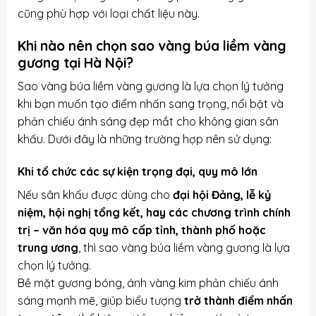
cũng phù hợp với loại chất liệu này.
Khi nào nên chọn sao vàng búa liềm vàng
gương tại Hà Nội?
Sao vàng búa liềm vàng gương là lựa chọn lý tưởng
khi bạn muốn tạo điểm nhấn sang trọng, nổi bật và
phản chiếu ánh sáng đẹp mắt cho không gian sân
khấu. Dưới đây là những trường hợp nên sử dụng:
Khi tổ chức các sự kiện trọng đại, quy mô lớn
Nếu sân khấu được dùng cho
đại hội Đảng, lễ kỷ
niệm, hội nghị tổng kết, hay các chương trình chính
trị – văn hóa quy mô cấp tỉnh, thành phố hoặc
trung ương
, thì sao vàng búa liềm vàng gương là lựa
chọn lý tưởng.
Bề mặt gương bóng, ánh vàng kim phản chiếu ánh
sáng mạnh mẽ, giúp biểu tượng
trở thành điểm nhấn