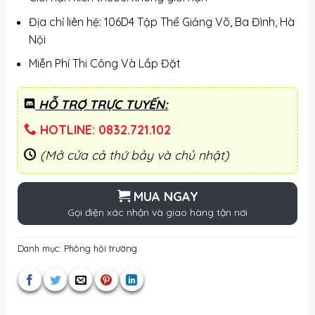
Địa chỉ liên hệ: 106D4 Tập Thể Giảng Võ, Ba Đình, Hà
Nội
Miễn Phí Thi Công Và Lắp Đặt
HỖ TRỢ TRỰC TUYẾN:
HOTLINE: 0832.721.102
(Mở cửa cả thứ bảy và chủ nhật)
MUA NGAY
Gọi điện xác nhận và giao hàng tận nơi
Danh mục:
Phông hội trường