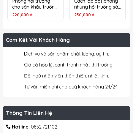
Phông hội trường
Cách lắp đặt phông
cho sân khấu trường
nhung hội trường sân
mầm non ở Hà Nội
khấu an toàn hiệu
220,000
₫
250,000
₫
quả tại Hà Nội
Cam Kết Với Khách Hàng
Dịch vụ và sản phẩm chất lượng, uy tín.
Giá cả hợp lý, cạnh tranh nhất thị trường.
Đội ngũ nhân viên thân thiện, nhiệt tình.
Tư vấn miễn phí cho quý khách hàng 24/24.
Thông Tin Liên Hệ
Hotline:
0832.721.102