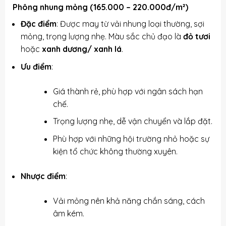
Phông nhung mỏng (165.000 – 220.000đ/m²)
Đặc điểm
: Được may từ vải nhung loại thường, sợi
mỏng, trọng lượng nhẹ. Màu sắc chủ đạo là
đỏ tươi
hoặc
xanh dương/ xanh lá
.
Ưu điểm
:
Giá thành rẻ, phù hợp với ngân sách hạn
chế.
Trọng lượng nhẹ, dễ vận chuyển và lắp đặt.
Phù hợp với những hội trường nhỏ hoặc sự
kiện tổ chức không thường xuyên.
Nhược điểm
:
Vải mỏng nên khả năng chắn sáng, cách
âm kém.