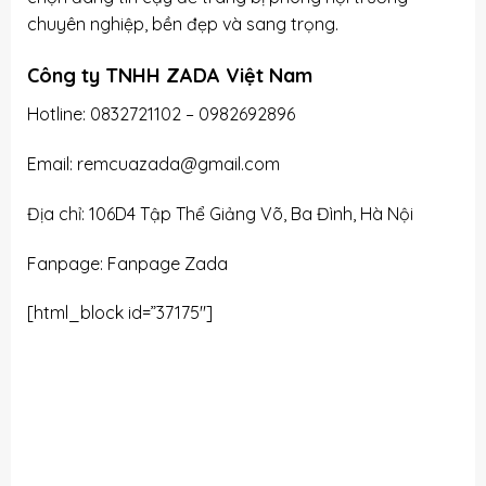
chuyên nghiệp, bền đẹp và sang trọng.
Công ty TNHH ZADA Việt Nam
Hotline:
0832721102
– 0982692896
Email: remcuazada@gmail.com
Địa chỉ: 106D4 Tập Thể Giảng Võ, Ba Đình, Hà Nội
Fanpage: Fanpage Zada
[html_block id=”37175″]
Tổng hợp các loại phông hội trường cho văn phòng
nhà nước tại Hà Nội, Tổng hợp các loại phông hội
trường cho văn phòng nhà nước tại Hà Nội, Tổng hợp
các loại phông hội trường cho văn phòng nhà nước
tại Hà Nội, Tổng hợp các loại phông hội trường cho
văn phòng nhà nước tại Hà Nội, Tổng hợp các loại