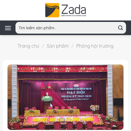
Skip
to
content
Tìm
kiếm:
Trang chủ
/
Sản phẩm
/
Phông hội trường