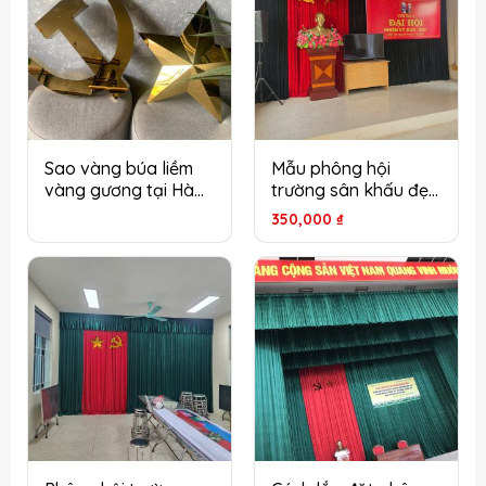
Sao vàng búa liềm
Mẫu phông hội
vàng gương tại Hà
trường sân khấu đẹp
Nội – Đẳng cấp cho
được ưa chuộng tại
350,000
₫
hội trường, sân khấu
Hà Nội