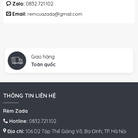
Zalo:
0832.721.102
Email:
remcuazada@gmail.com
Giao hàng
Toàn quốc
THÔNG TIN LIÊN HỆ
Rèm Zada
Hotline:
0832.721.102
Địa chỉ:
106 D2 Tập Thể Giảng Võ, Ba Đình, TP. Hà Nội