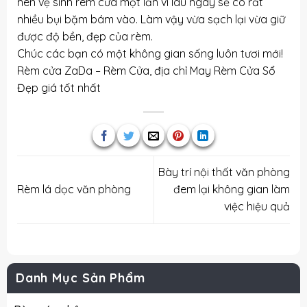
nên vệ sinh rèm cửa một lần vì lâu ngày sẽ có rất
nhiều bụi bặm bám vào. Làm vậy vừa sạch lại vừa giữ
được độ bền, đẹp của rèm.
Chúc các bạn có một không gian sống luôn tươi mới!
Rèm cửa ZaDa – Rèm Cửa, địa chỉ
May Rèm Cửa Sổ
Đẹp
giá tốt nhất
Bày trí nội thất văn phòng
Rèm lá dọc văn phòng
đem lại không gian làm
việc hiệu quả
Danh Mục Sản Phẩm