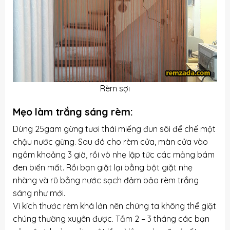
Rèm sợi
Mẹo làm trắng sáng rèm:
Dùng 25gam gừng tươi thái miếng đun sôi để chế một
chậu nước gừng. Sau đó cho rèm cửa, màn cửa vào
ngâm khoảng 3 giờ, rồi vò nhẹ lập tức các mảng bám
đen biến mất. Rồi bạn giặt lại bằng bột giặt nhẹ
nhàng và rũ bằng nước sạch đảm bảo rèm trắng
sáng như mới.
Vì kích thước rèm khá lớn nên chúng ta không thể giặt
chúng thường xuyên được. Tầm 2 – 3 tháng các bạn