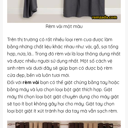
Rèm vải một màu
Trên thị trường có rất nhiều loại rem cua được làm
bằng những chất liệu khác nhau như: vải, gỗ, sợi tổng
hợp, nứa, lá… Trong đó rèm vải là loại thông dụng nhất
và được nhiều người sử dụng nhất. Một số cách vệ
sinh rèm vải dưới đây sẽ giúp bạn có được bộ rèm
cửa đẹp, bền và luôn tươi mới.
Đối với
rèm vải
bạn có thể giặt chúng bằng tay hoặc
bằng máy và lựa chọn loại bột giặt thích hợp. Giặt
máy thì chọn loại bột giặt chuyên dụng cho máy giặt
sẽ tạo ít bọt không gây hại cho máy. Giặt tay chọn
loại bột giặt ít xút tránh hại da tay mà vẫn sạch rèm.