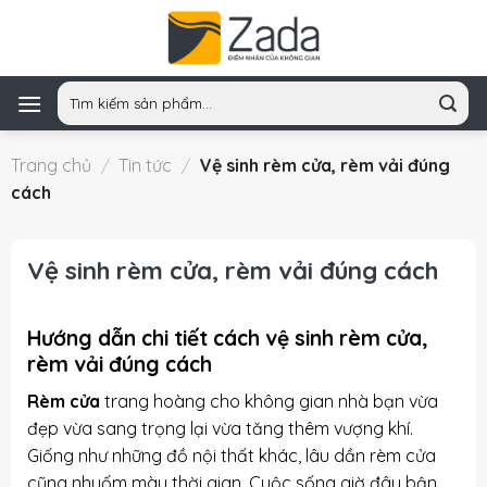
Skip
to
content
Tìm
kiếm:
Trang chủ
/
Tin tức
/
Vệ sinh rèm cửa, rèm vải đúng
cách
Vệ sinh rèm cửa, rèm vải đúng cách
Hướng dẫn chi tiết cách vệ sinh rèm cửa,
rèm vải đúng cách
Rèm cửa
trang hoàng cho không gian nhà bạn vừa
đẹp vừa sang trọng lại vừa tăng thêm vượng khí.
Giống như những đồ nội thất khác, lâu dần rèm cửa
cũng nhuốm màu thời gian. Cuộc sống giờ đây bận