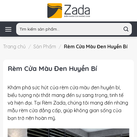
Skip
to
content
Tìm
kiếm:
Trang chủ
/
Sản Phẩm
/
Rèm Cửa Màu Đen Huyền Bí
Rèm Cửa Màu Đen Huyền Bí
Khám phá sức hút của
rèm cửa màu đen huyền bí
,
biểu tượng nội thất mang đến sự sang trọng, tinh tế
và hiện đại. Tại
Rèm Zada
, chúng tôi mang đến những
mẫu rèm cửa đẳng cấp, giúp không gian sống của
bạn trở nên hoàn mỹ.