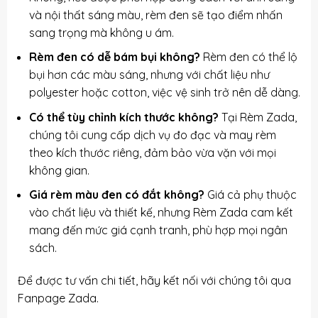
và nội thất sáng màu, rèm đen sẽ tạo điểm nhấn
sang trọng mà không u ám.
Rèm đen có dễ bám bụi không?
Rèm đen có thể lộ
bụi hơn các màu sáng, nhưng với chất liệu như
polyester hoặc cotton, việc vệ sinh trở nên dễ dàng.
Có thể tùy chỉnh kích thước không?
Tại Rèm Zada,
chúng tôi cung cấp dịch vụ đo đạc và may rèm
theo kích thước riêng, đảm bảo vừa vặn với mọi
không gian.
Giá rèm màu đen có đắt không?
Giá cả phụ thuộc
vào chất liệu và thiết kế, nhưng Rèm Zada cam kết
mang đến mức giá cạnh tranh, phù hợp mọi ngân
sách.
Để được tư vấn chi tiết, hãy kết nối với chúng tôi qua
Fanpage Zada
.