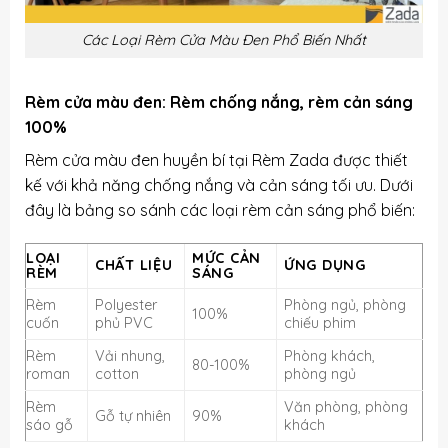
Các Loại Rèm Cửa Màu Đen Phổ Biến Nhất
Rèm cửa màu đen: Rèm chống nắng, rèm cản sáng
100%
Rèm cửa màu đen huyền bí tại Rèm Zada được thiết
kế với khả năng chống nắng và cản sáng tối ưu. Dưới
đây là bảng so sánh các loại rèm cản sáng phổ biến:
LOẠI
MỨC CẢN
CHẤT LIỆU
ỨNG DỤNG
RÈM
SÁNG
Rèm
Polyester
Phòng ngủ, phòng
100%
cuốn
phủ PVC
chiếu phim
Rèm
Vải nhung,
Phòng khách,
80-100%
roman
cotton
phòng ngủ
Rèm
Văn phòng, phòng
Gỗ tự nhiên
90%
sáo gỗ
khách