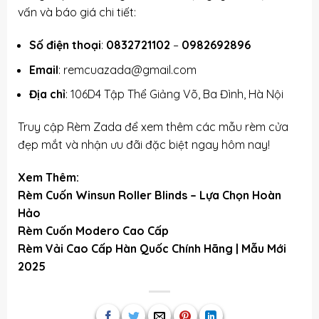
vấn và báo giá chi tiết:
Số điện thoại
:
0832721102
–
0982692896
Email
: remcuazada@gmail.com
Địa chỉ
: 106D4 Tập Thể Giảng Võ, Ba Đình, Hà Nội
Truy cập
Rèm Zada
để xem thêm các mẫu rèm cửa
đẹp mắt và nhận ưu đãi đặc biệt ngay hôm nay!
Xem Thêm:
Rèm Cuốn Winsun Roller Blinds – Lựa Chọn Hoàn
Hảo
Rèm Cuốn Modero Cao Cấp
Rèm Vải Cao Cấp Hàn Quốc Chính Hãng | Mẫu Mới
2025