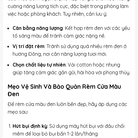
cường năng lượng tích cực, đặc biệt trong phòng làm
việc hoặc phòng khách. Tuy nhiên, cần lưu ý:
Cân bằng năng lượng
: Kết hợp rèm đen với các yếu
tố sáng màu để tránh cảm giác nặng nề.
Vị trí đặt rèm
: Tránh sử dụng quá nhiều rèm đen ở
hướng Đông, nơi cần năng lượng tươi mới.
Chọn chất liệu tự nhiên
: Vải cotton hoặc nhung
giúp tăng cảm giác gần gũi, hài hòa với phong thủy.
Mẹo Vệ Sinh Và Bảo Quản Rèm Cửa Màu
Đen
Để rèm cửa màu đen luôn bền đẹp, hãy áp dụng các
mẹo sau:
Hút bụi định kỳ
: Sử dụng máy hút bụi với đầu chổi
mềm để loại bỏ bụi bẩn 1-2 lần/tháng.