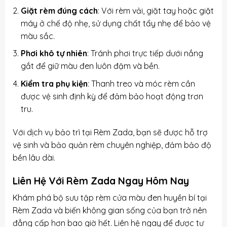
Giặt rèm đúng cách
: Với rèm vải, giặt tay hoặc giặt
máy ở chế độ nhẹ, sử dụng chất tẩy nhẹ để bảo vệ
màu sắc.
Phơi khô tự nhiên
: Tránh phơi trực tiếp dưới nắng
gắt để giữ màu đen luôn đậm và bền.
Kiểm tra phụ kiện
: Thanh treo và móc rèm cần
được vệ sinh định kỳ để đảm bảo hoạt động trơn
tru.
Với dịch vụ bảo trì tại Rèm Zada, bạn sẽ được hỗ trợ
vệ sinh và bảo quản rèm chuyên nghiệp, đảm bảo độ
bền lâu dài.
Liên Hệ Với Rèm Zada Ngay Hôm Nay
Khám phá bộ sưu tập rèm cửa màu đen huyền bí tại
Rèm Zada và biến không gian sống của bạn trở nên
đẳng cấp hơn bao giờ hết. Liên hệ ngay để được tư