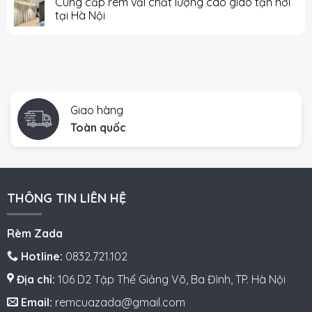
Cung cấp rèm vải chất lượng cao giao tận nơi
tại Hà Nội
Giao hàng
Toàn quốc
THÔNG TIN LIÊN HỆ
Rèm Zada
Hotline:
0832.721.102
Địa chỉ:
106 D2 Tập Thể Giảng Võ, Ba Đình, TP. Hà Nội
Email:
remcuazada@gmail.com