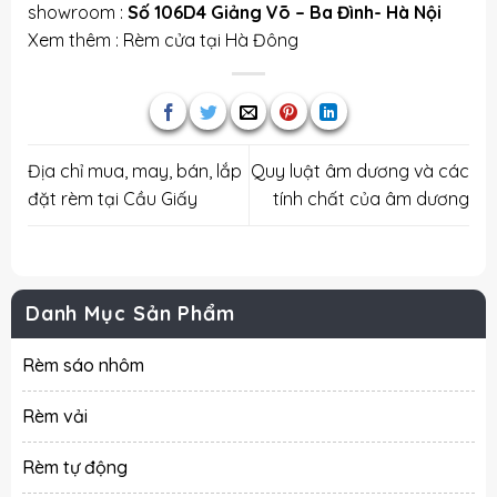
showroom :
Số 106D4 Giảng Võ – Ba Đình- Hà Nội
Xem thêm :
Rèm cửa tại Hà Đông
Địa chỉ mua, may, bán, lắp
Quy luật âm dương và các
đặt rèm tại Cầu Giấy
tính chất của âm dương
Danh Mục Sản Phẩm
Rèm sáo nhôm
Rèm vải
Rèm tự động