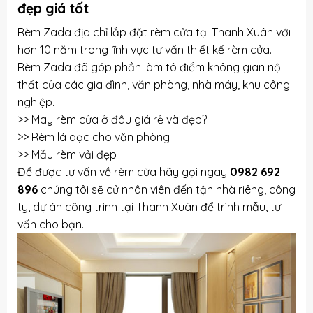
đẹp giá tốt
Rèm Zada địa chỉ lắp đặt rèm cửa tại Thanh Xuân với
hơn 10 năm trong lĩnh vực tư vấn thiết kế rèm cửa.
Rèm Zada đã góp phần làm tô điểm không gian nội
thất của các gia đình, văn phòng, nhà máy, khu công
nghiệp.
>>
May rèm cửa ở đâu giá rẻ và đẹp
?
>>
Rèm lá dọc cho văn phòng
>>
Mẫu rèm vải đẹp
Để được tư vấn về rèm cửa hãy gọi ngay
0982 692
896
chúng tôi sẽ cử nhân viên đến tận nhà riêng, công
ty, dự án công trình tại Thanh Xuân để trình mẫu, tư
vấn cho bạn.