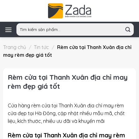
Skip
to
content
Tìm
kiếm:
Trang chủ
/
Tin tức
/
Rèm cửa tại Thanh Xuân địa chỉ
may rèm đẹp giá tốt
Rèm cửa tại Thanh Xuân địa chỉ may
rèm đẹp giá tốt
Cửa hàng rèm cửa tại Thanh Xuân địa chỉ may rèm
cửa đẹp tại Hà Đông, cập nhật nhiều mẫu mã, chất
liệu, kích thước, nhiều ưu đãi và khuyến mãi
Rèm cửa tại Thanh Xuân địa chỉ may rèm