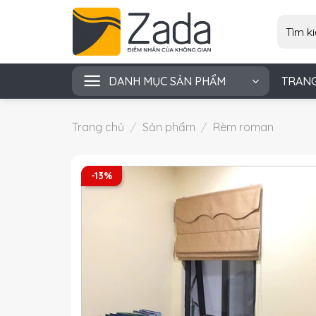
Skip
Tìm
to
kiếm:
content
DANH MỤC SẢN PHẨM
TRAN
Trang chủ
/
Sản phẩm
/
Rèm roman
-13%