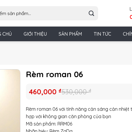
L
G CHỦ
GIỚI THIỆU
SẢN PHẨM
TIN TỨC
CHÍ
Rèm roman 06
Giá
Giá
460,000
₫
530,000
₫
gốc
hiện
là:
tại
Rèm roman 06 với tính năng cản sáng cản nhiệt 
530,000 ₫.
là:
hợp với không gian căn phòng của bạn
460,000 ₫.
Mã sản phẩm: RRM06
Nhãn hiệu: Rèm ZaDa