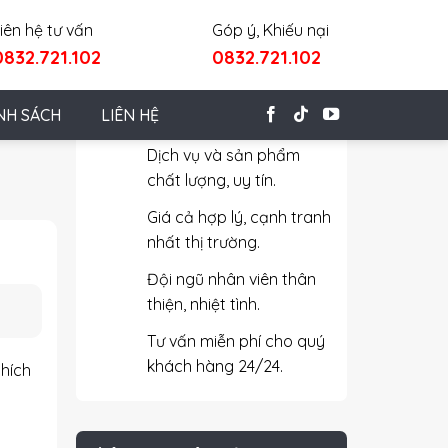
iên hệ tư vấn
Góp ý, Khiếu nại
0832.721.102
0832.721.102
Cam Kết Với Khách Hàng
NH SÁCH
LIÊN HỆ
Dịch vụ và sản phẩm
chất lượng, uy tín.
Giá cả hợp lý, cạnh tranh
nhất thị trường.
Đội ngũ nhân viên thân
thiện, nhiệt tình.
Tư vấn miễn phí cho quý
khách hàng 24/24.
thích