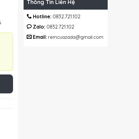
Thông Tin Liên Hệ
Hotline:
0832.721.102
%
Zalo:
0832.721.102
Email:
remcuazada@gmail.com