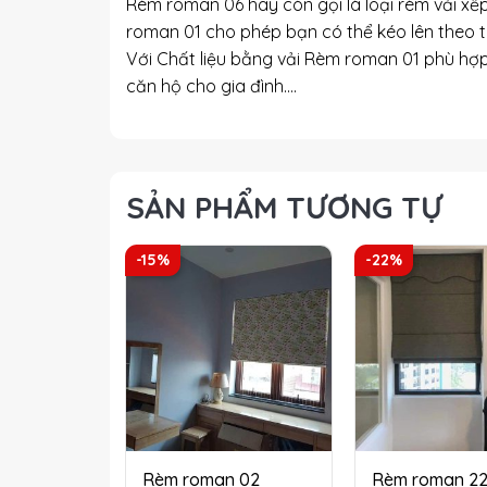
Rèm roman 06 hay còn gọi là loại rèm vải xế
roman 01 cho phép bạn có thể kéo lên theo 
Với Chất liệu bằng vải Rèm roman 01 phù hợp
căn hộ cho gia đình….
SẢN PHẨM TƯƠNG TỰ
-15%
-22%
Rèm roman 02
Rèm roman 2