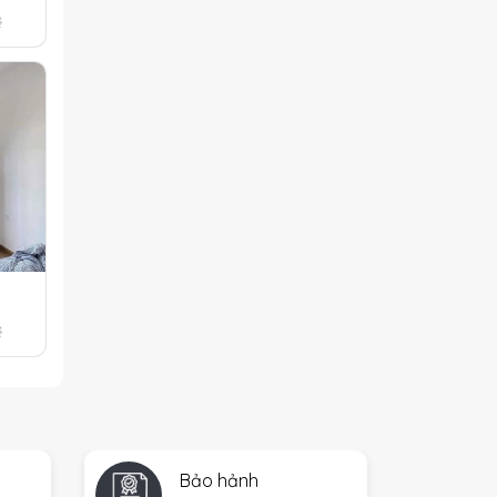
₫
₫
Bảo hảnh