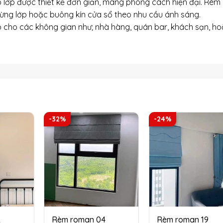
p lớp được thiết kế đơn giản, mang phong cách hiện đại. Rèm
từng lớp hoặc buông kín cửa sổ theo nhu cầu ánh sáng.
 cho các không gian như; nhà hàng, quán bar, khách sạn, h
-32%
-24%
2
Rèm roman 04
Rèm roman 19