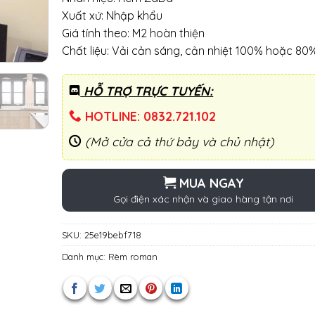
Xuất xứ: Nhập khẩu
Giá tính theo: M2 hoàn thiện
Chất liệu: Vải cản sáng, cản nhiệt 100% hoặc 80
HỖ TRỢ TRỰC TUYẾN:
HOTLINE: 0832.721.102
(Mở cửa cả thứ bảy và chủ nhật)
MUA NGAY
Gọi điện xác nhận và giao hàng tận nơi
SKU:
25e19bebf718
Danh mục:
Rèm roman