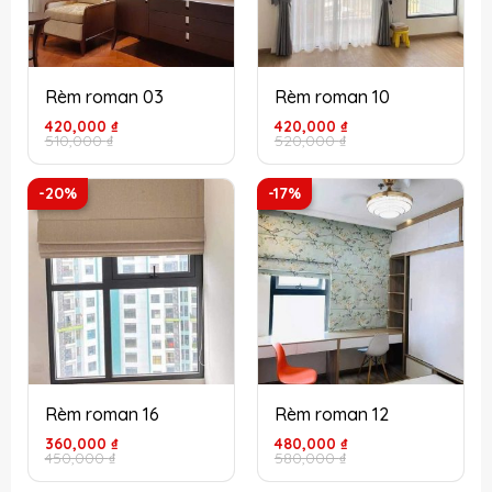
Rèm roman 03
Rèm roman 10
Giá
Giá
Giá
Giá
420,000
₫
420,000
₫
gốc
hiện
gốc
hiện
510,000
₫
520,000
₫
là:
tại
là:
tại
510,000 ₫.
là:
520,000 ₫.
là:
420,000 ₫.
420,000 ₫.
-20%
-17%
Rèm roman 16
Rèm roman 12
Giá
Giá
Giá
Giá
360,000
₫
480,000
₫
gốc
hiện
gốc
hiện
450,000
₫
580,000
₫
là:
tại
là:
tại
450,000 ₫.
là:
580,000 ₫.
là: