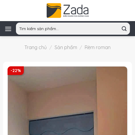
Skip
to
content
Tìm
kiếm:
Trang chủ
/
Sản phẩm
/
Rèm roman
-22%