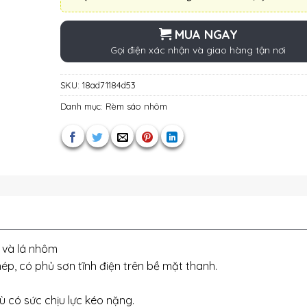
MUA NGAY
Gọi điện xác nhận và giao hàng tận nơi
SKU:
18ad71184d53
Danh mục:
Rèm sáo nhôm
 và lá nhôm
, có phủ sơn tĩnh điện trên bề mặt thanh.
 có sức chịu lực kéo nặng.