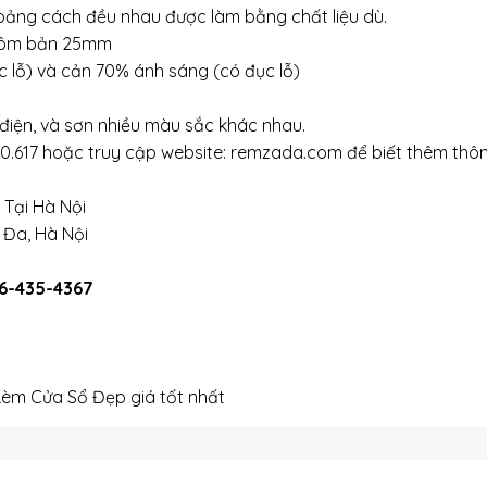
oảng cách đều nhau được làm bằng chất liệu dù.
nhôm bản 25mm
 lỗ) và cản 70% ánh sáng (có đục lỗ)
điện, và sơn nhiều màu sắc khác nhau.
30.617 hoặc truy cập website: remzada.com để biết thêm thôn
Tại Hà Nội
 Đa, Hà Nội
96-435-4367
Rèm Cửa Sổ Đẹp giá tốt nhất