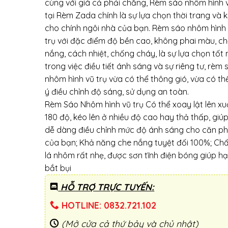
cùng với giá cả phải chăng, Rèm sáo nhôm hình v
tại Rèm Zada chính là sự lựa chọn thời trang và k
cho chính ngôi nhà của bạn. Rèm sáo nhôm hình
trụ với đặc điểm độ bền cao, không phai màu, c
nắng, cách nhiệt, chống cháy, là sự lựa chọn tốt
trong việc điều tiết ánh sáng và sự riêng tư, rèm 
nhôm hình vũ trụ vừa có thể thông gió, vừa có th
ý điều chỉnh độ sáng, sử dụng an toàn.
Rèm Sáo Nhôm hình vũ trụ Có thể xoay lật lên x
180 độ, kéo lên ở nhiều độ cao hay thả thấp, giú
dễ dàng điều chỉnh mức độ ánh sáng cho căn p
của bạn; Khả năng che nắng tuyệt đối 100%; Chất
lá nhôm rất nhẹ, được sơn tĩnh điện bóng giúp h
bắt bụi
HỖ TRỢ TRỰC TUYẾN:
HOTLINE: 0832.721.102
(Mở cửa cả thứ bảy và chủ nhật)