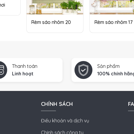
hơi
Rèm sáo nhôm 20
Rèm sáo nhôm 17
Thanh toán
Sản phẩm
Linh hoạt
100% chính hãn
CHÍNH SÁCH
F
Điều khoản và dịch vụ
Chính sách công ty