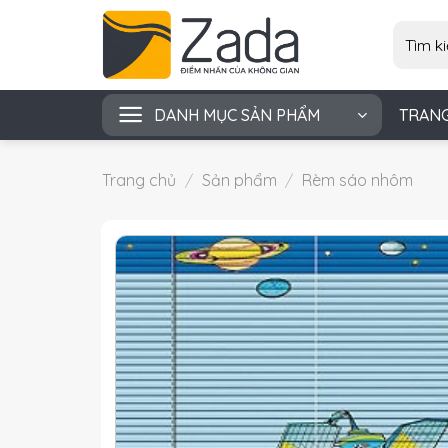
Skip
Tìm
to
kiếm:
content
DANH MỤC SẢN PHẨM
TRAN
Trang chủ
/
Sản phẩm
/
Rèm sáo nhôm