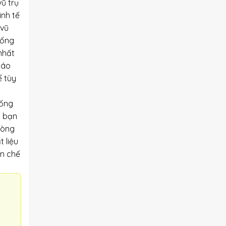
ũ trụ
inh tế
 vũ
hống
 nhất
sáo
ể tùy
uống
p bạn
hòng
 liệu
ạn chế