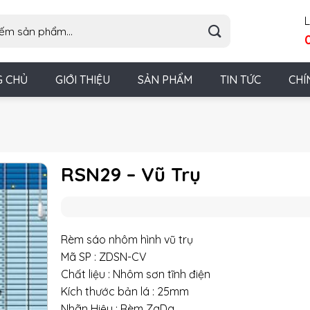
L
G CHỦ
GIỚI THIỆU
SẢN PHẨM
TIN TỨC
CHÍ
RSN29 – Vũ Trụ
Rèm sáo nhôm hình vũ trụ
Mã SP : ZDSN-CV
Chất liệu : Nhôm sơn tĩnh điện
Kích thước bản lá : 25mm
Nhãn Hiệu : Rèm ZaDa