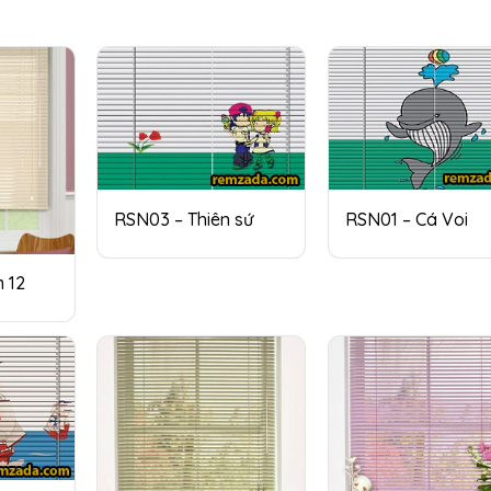
RSN03 – Thiên sứ
RSN01 – Cá Voi
 12