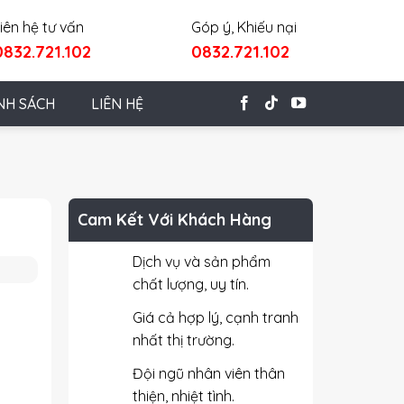
iên hệ tư vấn
Góp ý, Khiếu nại
0832.721.102
0832.721.102
NH SÁCH
LIÊN HỆ
Cam Kết Với Khách Hàng
Dịch vụ và sản phẩm
chất lượng, uy tín.
Giá cả hợp lý, cạnh tranh
nhất thị trường.
Đội ngũ nhân viên thân
thiện, nhiệt tình.