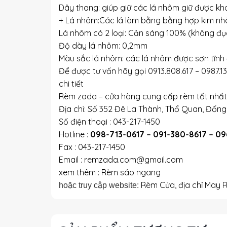
Dây thang: giúp giữ các lá nhôm giữ được kh
+ Lá nhôm:Các lá làm bằng bằng hợp kim 
Lá nhôm có 2 loại: Cản sáng 100% (không đục
Độ dày lá nhôm: 0,2mm
Màu sắc lá nhôm: các lá nhôm được sơn tĩnh 
Để được tư vấn hãy gọi 0913.808.617 – 0987.1
chi tiết
Rèm zada – cửa hàng cung cấp rèm tốt nhất 
Địa chỉ: Số 352 Đê La Thành, Thổ Quan, Đống
Số điện thoại : 043-217-1450
Hotline :
098-713-0617 – 091-380-8617 – 0
Fax : 043-217-1450
Email : remzada.com@gmail.com
xem thêm : Rèm sáo ngang
Rèm Cửa, địa chỉ May 
hoặc truy cập website: