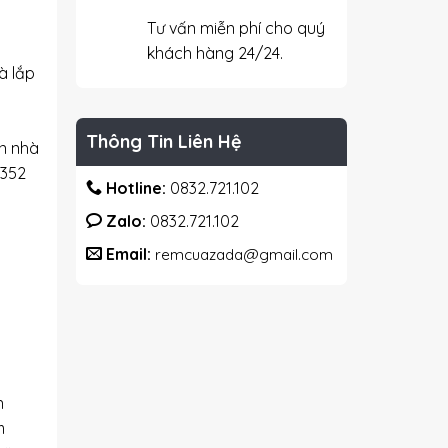
Tư vấn miễn phí cho quý
khách hàng 24/24.
à lắp
Thông Tin Liên Hệ
ận nhà
 352
Hotline:
0832.721.102
Zalo:
0832.721.102
Email:
remcuazada@gmail.com
n
m