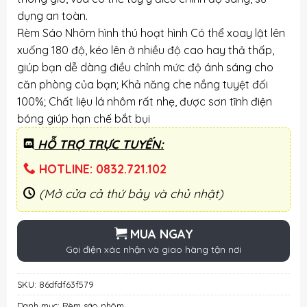
dụng an toàn.
Rèm Sáo Nhôm hình thú hoạt hình Có thể xoay lật lên
xuống 180 độ, kéo lên ở nhiều độ cao hay thả thấp,
giúp bạn dễ dàng điều chỉnh mức độ ánh sáng cho
căn phòng của bạn; Khả năng che nắng tuyệt đối
100%; Chất liệu lá nhôm rất nhẹ, được sơn tĩnh điện
bóng giúp hạn chế bắt bụi
HỖ TRỢ TRỰC TUYẾN:
HOTLINE: 0832.721.102
(Mở cửa cả thứ bảy và chủ nhật)
MUA NGAY
Gọi điện xác nhận và giao hàng tận nơi
SKU:
86dfdf63f579
Danh mục:
Rèm sáo nhôm