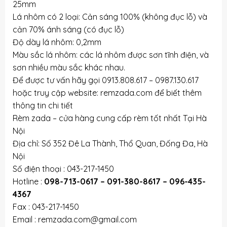
25mm
Lá nhôm có 2 loại: Cản sáng 100% (không đục lỗ) và
cản 70% ánh sáng (có đục lỗ)
Độ dày lá nhôm: 0,2mm
Màu sắc lá nhôm: các lá nhôm được sơn tĩnh điện, và
sơn nhiều màu sắc khác nhau.
Để được tư vấn hãy gọi 0913.808.617 – 0987.130.617
hoặc truy cập website: remzada.com để biết thêm
thông tin chi tiết
Rèm zada – cửa hàng cung cấp rèm tốt nhất Tại Hà
Nội
Địa chỉ: Số 352 Đê La Thành, Thổ Quan, Đống Đa, Hà
Nội
Số điện thoại : 043-217-1450
Hotline :
098-713-0617 – 091-380-8617 – 096-435-
4367
Fax : 043-217-1450
Email : remzada.com@gmail.com