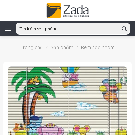
Skip
to
content
Tìm
kiếm:
Trang chủ
/
Sản phẩm
/
Rèm sáo nhôm