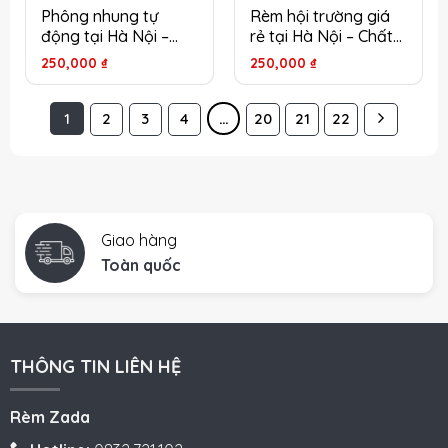
Phông nhung tự
Rèm hội trường giá
động tại Hà Nội –
rẻ tại Hà Nội – Chất
Tiện lợi, sang trọng
lượng đảm bảo, tiết
250,000
₫
250,000
₫
cho mọi sự kiện
kiệm chi phí
1
2
3
4
…
20
21
22
Giao hàng
Toàn quốc
THÔNG TIN LIÊN HỆ
Rèm Zada