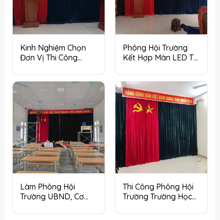
Kinh Nghiệm Chọn
Phông Hội Trường
Đơn Vị Thi Công
Kết Hợp Màn LED Tại
Phông Hội Trường Hà
Hà Nội Có Gì Đặc
Nội
Biệt?
Làm Phông Hội
Thi Công Phông Hội
Trường UBND, Cơ
Trường Trường Học
Quan Nhà Nước Tại
Tại Hà Nội Nhanh
Hà Nội
Chóng