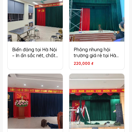
Biển đảng tại Hà Nội
Phông nhung hội
– In ấn sắc nét, chất
trường giá rẻ tại Hà
liệu bền đẹp
Nội – Chất lượng tốt,
220,000
₫
lắp đặt đúng kỹ
thuật