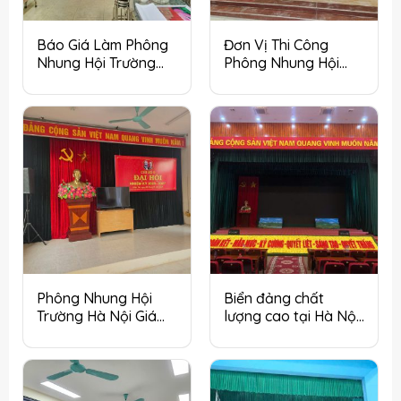
Báo Giá Làm Phông
Đơn Vị Thi Công
Nhung Hội Trường
Phông Nhung Hội
Hà Nội Mới Nhất
Trường Tại Hà Nội Uy
Tín Năm 2026
Phông Nhung Hội
Biển đảng chất
Trường Hà Nội Giá
lượng cao tại Hà Nội
Rẻ – Thiết Kế, Thi
– Thi công nhanh
Công Trọn Gói
chóng, giá tốt